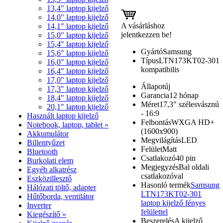
13,4" laptop kijelző
14,0" laptop kijelző
A vásárláshoz
14,1" laptop kijelző
jelentkezzen be!
15,0" laptop kijelző
15,4" laptop kijelző
Gyártó
Samsung
15,6" laptop kijelző
Típus
LTN173KT02-301
16,0" laptop kijelző
kompatibilis
16,4" laptop kijelző
17,0" laptop kijelző
Állapot
új
17,3" laptop kijelző
Garancia
12 hónap
18,4" laptop kijelző
Méret
17,3" szélesvásznú
20,1" laptop kijelző
- 16:9
Használt laptop kijelző
Felbontás
WXGA HD+
Notebook, laptop, tablet »
(1600x900)
Akkumulátor
Megvilágítás
LED
Billentyűzet
Felület
Matt
Bluetooth
Csatlakozó
40 pin
Burkolati elem
Megjegyzés
Bal oldali
Egyéb alkatrész
csatlakozóval
Eszközillesztő
Hasonló termék
Samsung
Hálózati töltő, adapter
LTN173KT02-301
Hűtőborda, ventilátor
laptop kijelző fényes
Inverter
felülettel
Kiegészítő »
Beszerelés
A kijelző