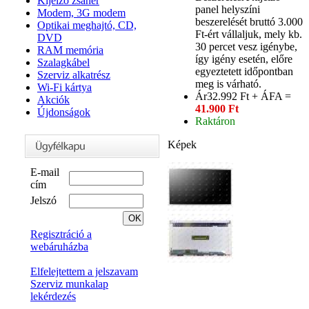
Kijelző zsanér
panel helyszíni
Modem, 3G modem
beszerelését bruttó 3.000
Optikai meghajtó, CD,
Ft-ért vállaljuk, mely kb.
DVD
30 percet vesz igénybe,
RAM memória
így igény esetén, előre
Szalagkábel
egyeztetett időpontban
Szerviz alkatrész
meg is várható.
Wi-Fi kártya
Ár
32.992 Ft + ÁFA =
Akciók
41.900 Ft
Újdonságok
Raktáron
Képek
E-mail
cím
Jelszó
Regisztráció a
webáruházba
Elfelejtettem a jelszavam
Szerviz munkalap
lekérdezés