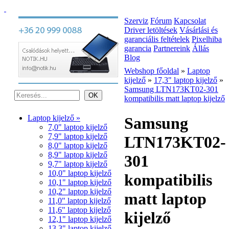
Szerviz
Fórum
Kapcsolat
Driver letöltések
Vásárlási és
garanciális feltételek
Pixelhiba
garancia
Partnereink
Állás
Blog
Webshop főoldal
»
Laptop
kijelző
»
17,3" laptop kijelző
»
Samsung LTN173KT02-301
kompatibilis matt laptop kijelző
Laptop kijelző »
Samsung
7,0" laptop kijelző
7,9" laptop kijelző
LTN173KT02-
8,0" laptop kijelző
8,9" laptop kijelző
301
9,7" laptop kijelző
10,0" laptop kijelző
kompatibilis
10,1" laptop kijelző
10,2" laptop kijelző
matt laptop
11,0" laptop kijelző
11,6" laptop kijelző
kijelző
12,1" laptop kijelző
13,3" laptop kijelző