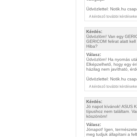
Üdvözlettel: Notik.hu csap
A kérdező további kérdéseket i
Kérdés:
Üdvözlöm! Van egy GERICO
GERICOM felirat alatt kell
Hiba?
Válasz:
Üdvözlöm! Ha nyomás után 
Elképzelhető, hogy egy ér
házilag nem javítható, érd
Üdvözlettel: Notik.hu csap
A kérdező további kérdéseket i
Kérdés:
Jó napot kívánok! ASUS K5
típushoz nem találtam. Va
köszönöm!
Válasz:
Jónapot! Igen, természete
meg tudjuk állapítani a fel