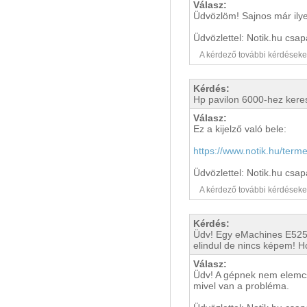
Válasz:
Üdvözlöm! Sajnos már ilye
Üdvözlettel: Notik.hu csap
A kérdező további kérdéseket i
Kérdés:
Hp pavilon 6000-hez kerese
Válasz:
Ez a kijelző való bele:
https://www.notik.hu/term
Üdvözlettel: Notik.hu csap
A kérdező további kérdéseket i
Kérdés:
Üdv! Egy eMachines E525-
elindul de nincs képem! 
Válasz:
Üdv! A gépnek nem elemcse
mivel van a probléma.