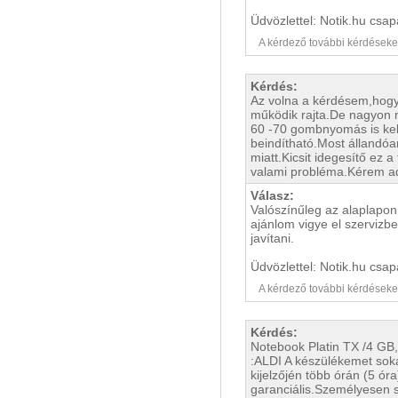
Üdvözlettel: Notik.hu csap
A kérdező további kérdéseket i
Kérdés:
Az volna a kérdésem,hogy
működik rajta.De nagyon 
60 -70 gombnyomás is kel
beindítható.Most állandóa
miatt.Kicsit idegesítő ez
valami probléma.Kérem ad
Válasz:
Valószínűleg az alaplapon a
ajánlom vigye el szervizb
javítani.
Üdvözlettel: Notik.hu csap
A kérdező további kérdéseket i
Kérdés:
Notebook Platin TX /4 GB
:ALDI A készülékemet sok
kijelzőjén több órán (5 ór
garanciális.Személyesen 