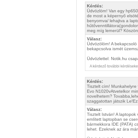
Kérdés:
Üdvözlöm! Van egy hp650 t
de most a képernyő elsötét
benyomva/ lehajtva a lapto
hűtővenntillátora(gondolo
meg míg lemerül? Köszönö
Válasz:
Üdvözölöm! A bekapcsoló 
bekapcsolva ismét üzemsz
Üdvözlettel: Notik.hu csap
A kérdező további kérdéseket i
Kérdés:
Tisztelt cím! Munkahelyre
Evo N1020vAtvetelkor min
novelhetem? Tovabba,lehet
szaggatottan játszik Le!Ez
Válasz:
Tisztelt István! A laptop
említett laptopban se cse
bármekkora IDE (PATA) cs
lehet. Ezeknek az ára má