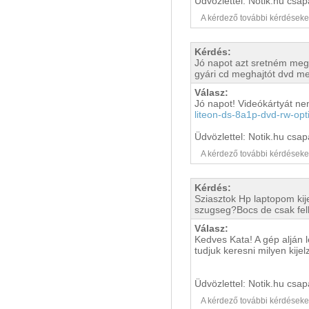
Üdvözlettel: Notik.hu csap
A kérdező további kérdéseket i
Kérdés:
Jó napot azt sretném megk
gyári cd meghajtót dvd me
Válasz:
Jó napot! Videókártyát n
liteon-ds-8a1p-dvd-rw-opt
Üdvözlettel: Notik.hu csap
A kérdező további kérdéseket i
Kérdés:
Sziasztok Hp laptopom ki
szugseg?Bocs de csak fel
Válasz:
Kedves Kata! A gép alján 
tudjuk keresni milyen kije
Üdvözlettel: Notik.hu csap
A kérdező további kérdéseket i