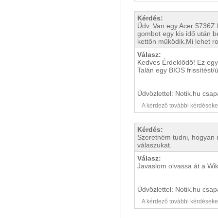
Kérdés:
Üdv. Van egy Acer 5736Z 
gombot egy kis idő után b
kettőn működik.Mi lehet 
Válasz:
Kedves Érdeklődő! Ez egy
Talán egy BIOS frissítést/
Üdvözlettel: Notik.hu csap
A kérdező további kérdéseket i
Kérdés:
Szeretném tudni, hogyan m
válaszukat.
Válasz:
Javaslom olvassa át a Wik
Üdvözlettel: Notik.hu csap
A kérdező további kérdéseket i