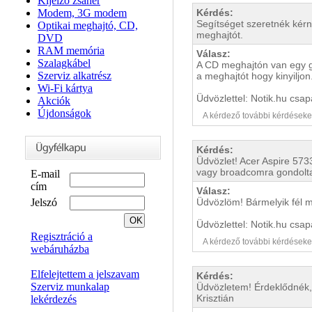
Kijelző zsanér
Modem, 3G modem
Kérdés:
Segítséget szeretnék kérn
Optikai meghajtó, CD,
meghajtót.
DVD
RAM memória
Válasz:
Szalagkábel
A CD meghajtón van egy g
Szerviz alkatrész
a meghajtót hogy kinyiljon
Wi-Fi kártya
Üdvözlettel: Notik.hu csap
Akciók
Újdonságok
A kérdező további kérdéseket i
Kérdés:
Üdvözlet! Acer Aspire 5733
vagy broadcomra gondolta
E-mail
cím
Válasz:
Jelszó
Üdvözlöm! Bármelyik fél m
Üdvözlettel: Notik.hu csap
Regisztráció a
A kérdező további kérdéseket i
webáruházba
Elfelejtettem a jelszavam
Kérdés:
Szerviz munkalap
Üdvözletem! Érdeklődnék,
Krisztián
lekérdezés