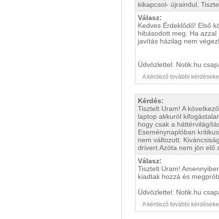
kikapcsol- újraindul. Tiszt
Válasz:
Kedves Érdeklődő! Első kö
hibásodott meg. Ha azzal i
javítás házilag nem végezh
Üdvözlettel: Notik.hu csap
A kérdező további kérdéseket i
Kérdés:
Tisztelt Uram! A következ
laptop akkuról kifogástal
hogy csak a háttérvilágí
Eseménynaplóban kritikus 
nem változott. Kiváncsisá
drivert.Azóta nem jön elő 
Válasz:
Tisztelt Uram! Amennyiben 
kiadtak hozzá és megpróbá
Üdvözlettel: Notik.hu csap
A kérdező további kérdéseket i