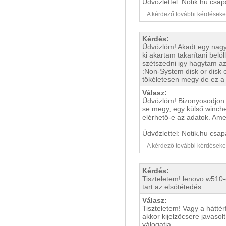
Üdvözlettel: Notik.hu csap
A kérdező további kérdéseket i
Kérdés:
Üdvözlöm! Akadt egy nagy
ki akartam takarítani bel
szétszedni igy hagytam a
:Non-System disk or disk 
tökéletesen megy de ez a
Válasz:
Üdvözlöm! Bizonyosodjon m
se megy, egy külső winche
elérhető-e az adatok. Am
Üdvözlettel: Notik.hu csap
A kérdező további kérdéseket i
Kérdés:
Tiszteletem! lenovo w510-e
tart az elsötétedés.
Válasz:
Tiszteletem! Vagy a háttér
akkor kijelzőcsere javasol
válogatja.