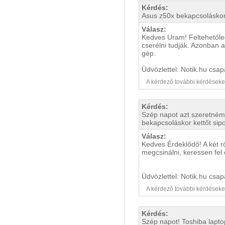
Kérdés:
Asus z50x bekapcsoláskor
Válasz:
Kedves Uram! Feltehetőleg
cserélni tudják. Azonban 
gép.
Üdvözlettel: Notik.hu csap
A kérdező további kérdéseket i
Kérdés:
Szép napot azt szeretném 
bekapcsoláskor kettőt sipo
Válasz:
Kedves Érdeklődő! A két rö
megcsinálni, keressen fel 
Üdvözlettel: Notik.hu csap
A kérdező további kérdéseket i
Kérdés:
Szép napot! Toshiba lapto