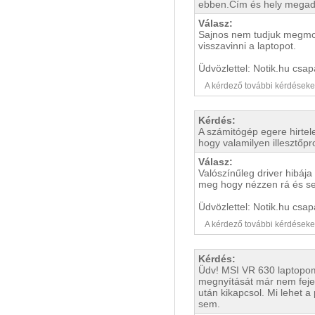
ebben.Cím és hely megad
Válasz:
Sajnos nem tudjuk megmond
visszavinni a laptopot.
Üdvözlettel: Notik.hu csap
A kérdező további kérdéseket i
Kérdés:
A számitógép egere hirtel
hogy valamilyen illesztőp
Válasz:
Valószínűleg driver hibáj
meg hogy nézzen rá és se
Üdvözlettel: Notik.hu csap
A kérdező további kérdéseket i
Kérdés:
Üdv! MSI VR 630 laptopom
megnyítását már nem fejez
után kikapcsol. Mi lehet 
sem.