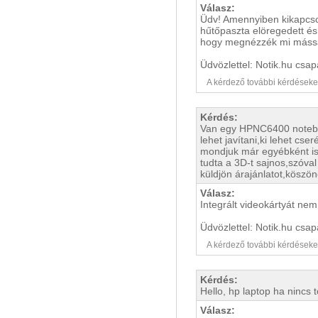
Válasz:
Üdv! Amennyiben kikapcsol
hűtőpaszta elöregedett és 
hogy megnézzék mi mással
Üdvözlettel: Notik.hu csap
A kérdező további kérdéseket i
Kérdés:
Van egy HPNC6400 noteboo
lehet javítani,ki lehet cs
mondjuk már egyébként is
tudta a 3D-t sajnos,szóval
küldjön árajánlatot,köszö
Válasz:
Integrált videokártyát nem
Üdvözlettel: Notik.hu csap
A kérdező további kérdéseket i
Kérdés:
Hello, hp laptop ha nincs 
Válasz: