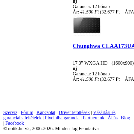
új
Garancia: 12 hónap
Ár:
41.500 Ft
(32.677 Ft + ÁFA
Chunghwa CLAA173UA01 k
17,3" WXGA HD+ (1600x900), L
új
Garancia: 12 hónap
Ár:
41.500 Ft
(32.677 Ft + ÁFA
Szerviz
|
Fórum
|
Kapcsolat
|
Driver letöltések
|
Vásárlási és
garanciális feltételek
|
Pixelhiba garancia
|
Partnereink
|
Állás
|
Blog
|
Facebook
© notik.hu v2, 2006-2026. Minden Jog Fenntartva