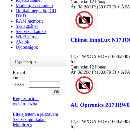
Kijelző zsanér
Garancia: 12 hónap
Modem, 3G modem
Ár:
38.200 Ft
(30.079 Ft + ÁFA
Optikai meghajtó, CD,
DVD
RAM memória
Szalagkábel
Szerviz alkatrész
Wi-Fi kártya
Chimei InnoLux N173O6-L
Akciók
Újdonságok
17,3" WXGA HD+ (1600x900), L
új
Garancia: 12 hónap
Ár:
38.200 Ft
(30.079 Ft + ÁFA
E-mail
cím
Jelszó
Regisztráció a
webáruházba
AU Optronics B173RW01 k
Elfelejtettem a jelszavam
Szerviz munkalap
17,3" WXGA HD+ (1600x900), L
lekérdezés
új