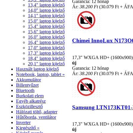
Garancia: 12 hónap
13,4" laptop kijelző
Ár:
38.200 Ft
(30.079 Ft + ÁFA
14,0" laptop kijelző
14,1" laptop kijelző
15,0" laptop kijelző
15,4" laptop kijelző
15,6" laptop kijelző
16,0" laptop kijelző
Chimei InnoLux N173O6-L
16,4" laptop kijelző
17,0" laptop kijelző
17,3" laptop kijelző
17,3" WXGA HD+ (1600x900), L
18,4" laptop kijelző
új
20,1" laptop kijelző
Garancia: 12 hónap
Használt laptop kijelző
Ár:
38.200 Ft
(30.079 Ft + ÁFA
Notebook, laptop, tablet »
Akkumulátor
Billentyűzet
Bluetooth
Burkolati elem
Egyéb alkatrész
Eszközillesztő
Samsung LTN173KT01-H01
Hálózati töltő, adapter
Hűtőborda, ventilátor
Inverter
17,3" WXGA HD+ (1600x900), L
Kiegészítő »
új