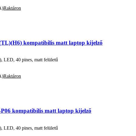
A)
Raktáron
L)(H6) kompatibilis matt laptop kijelző
ED, 40 pines, matt felületű
A)
Raktáron
6 kompatibilis matt laptop kijelző
ED, 40 pines, matt felületű