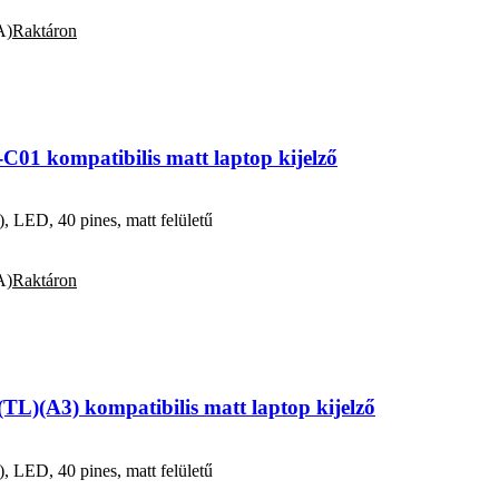
A)
Raktáron
1 kompatibilis matt laptop kijelző
ED, 40 pines, matt felületű
A)
Raktáron
L)(A3) kompatibilis matt laptop kijelző
ED, 40 pines, matt felületű