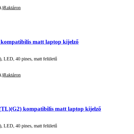
A)
Raktáron
patibilis matt laptop kijelző
ED, 40 pines, matt felületű
A)
Raktáron
L)(G2) kompatibilis matt laptop kijelző
ED, 40 pines, matt felületű