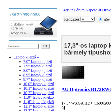
Szerviz
Fórum
Kapcsolat
Drive
Rendezés:
növ.
17,3"-os laptop 
bármely típusho
Laptop kijelző »
7,0" laptop kijelző
7,9" laptop kijelző
8,0" laptop kijelző
8,9" laptop kijelző
9,7" laptop kijelző
10,0" laptop kijelző
10,1" laptop kijelző
AU Optronics B173RW01 
10,2" laptop kijelző
11,0" laptop kijelző
11,6" laptop kijelző
17,3" WXGA HD+ (1600x900), L
12,1" laptop kijelző
új
13,3" laptop kijelző