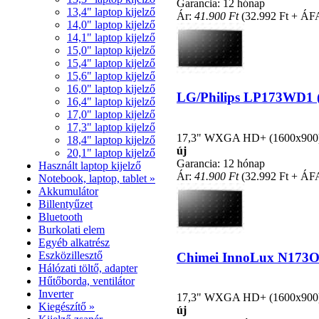
Garancia: 12 hónap
13,4" laptop kijelző
Ár:
41.900 Ft
(32.992 Ft + ÁF
14,0" laptop kijelző
14,1" laptop kijelző
15,0" laptop kijelző
15,4" laptop kijelző
15,6" laptop kijelző
16,0" laptop kijelző
LG/Philips LP173WD1 (T
16,4" laptop kijelző
17,0" laptop kijelző
17,3" laptop kijelző
17,3" WXGA HD+ (1600x900), L
18,4" laptop kijelző
új
20,1" laptop kijelző
Garancia: 12 hónap
Használt laptop kijelző
Ár:
41.900 Ft
(32.992 Ft + ÁF
Notebook, laptop, tablet »
Akkumulátor
Billentyűzet
Bluetooth
Burkolati elem
Egyéb alkatrész
Eszközillesztő
Chimei InnoLux N173O6-
Hálózati töltő, adapter
Hűtőborda, ventilátor
Inverter
17,3" WXGA HD+ (1600x900), L
Kiegészítő »
új