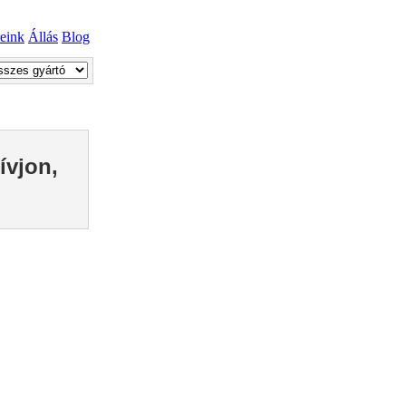
reink
Állás
Blog
ívjon,