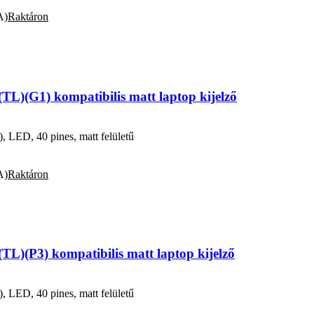
A)
Raktáron
L)(G1) kompatibilis matt laptop kijelző
ED, 40 pines, matt felületű
A)
Raktáron
L)(P3) kompatibilis matt laptop kijelző
ED, 40 pines, matt felületű