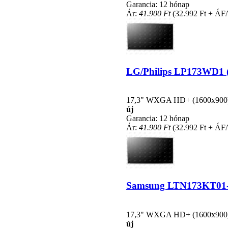
Garancia: 12 hónap
Ár:
41.900 Ft
(32.992 Ft + ÁF
LG/Philips LP173WD1 (T
17,3" WXGA HD+ (1600x900), L
új
Garancia: 12 hónap
Ár:
41.900 Ft
(32.992 Ft + ÁF
Samsung LTN173KT01-P0
17,3" WXGA HD+ (1600x900), L
új