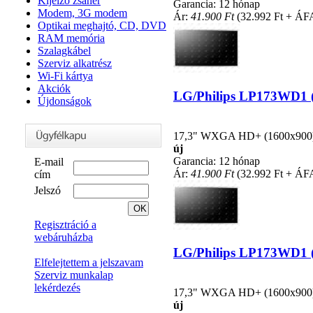
Kijelző zsanér
Garancia: 12 hónap
Modem, 3G modem
Ár:
41.900 Ft
(32.992 Ft + ÁF
Optikai meghajtó, CD, DVD
RAM memória
Szalagkábel
Szerviz alkatrész
Wi-Fi kártya
Akciók
LG/Philips LP173WD1 (T
Újdonságok
17,3" WXGA HD+ (1600x900), L
új
Garancia: 12 hónap
E-mail
Ár:
41.900 Ft
(32.992 Ft + ÁF
cím
Jelszó
Regisztráció a
webáruházba
LG/Philips LP173WD1 (T
Elfelejtettem a jelszavam
Szerviz munkalap
lekérdezés
17,3" WXGA HD+ (1600x900), L
új