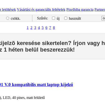
r letöltések
Vásárlási és garanciális feltételek
Pixelhiba garancia
Partne
Szűrés:
csökk.
új
használt
1
2
3
4
5
6
7
8
kijelzõ keresése sikertelen? Írjon vagy h
z 1 héten belül beszerezzük!
V.0 kompatibilis matt laptop kijelző
ED, 40 pines, matt felületű