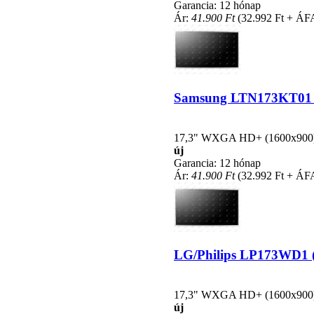
Garancia: 12 hónap
Ár:
41.900 Ft
(32.992 Ft + ÁF
Samsung LTN173KT01 kom
17,3" WXGA HD+ (1600x900), L
új
Garancia: 12 hónap
Ár:
41.900 Ft
(32.992 Ft + ÁF
LG/Philips LP173WD1 (T
17,3" WXGA HD+ (1600x900), L
új