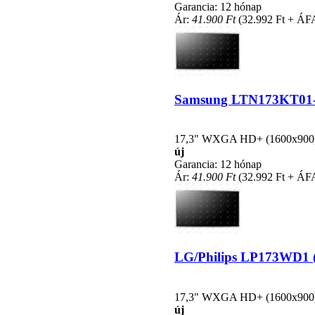
Garancia: 12 hónap
Ár:
41.900 Ft
(32.992 Ft + ÁF
Samsung LTN173KT01-C0
17,3" WXGA HD+ (1600x900), L
új
Garancia: 12 hónap
Ár:
41.900 Ft
(32.992 Ft + ÁF
LG/Philips LP173WD1 (T
17,3" WXGA HD+ (1600x900), L
új