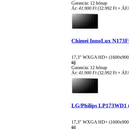
Garancia: 12 hónap
Ár:
41.900 Ft
(32.992 Ft + ÁF
Chimei InnoLux N173FGE
17,3" WXGA HD+ (1600x900), L
új
Garancia: 12 hónap
Ár:
41.900 Ft
(32.992 Ft + ÁF
LG/Philips LP173WD1 (T
17,3" WXGA HD+ (1600x900), L
új