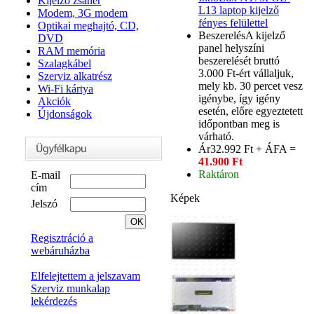
Kijelző zsanér
L13 laptop kijelző
Modem, 3G modem
fényes felülettel
Optikai meghajtó, CD,
Beszerelés
A kijelző
DVD
panel helyszíni
RAM memória
beszerelését bruttó
Szalagkábel
3.000 Ft-ért vállaljuk,
Szerviz alkatrész
mely kb. 30 percet vesz
Wi-Fi kártya
igénybe, így igény
Akciók
esetén, előre egyeztetett
Újdonságok
időpontban meg is
várható.
Ár
32.992 Ft + ÁFA =
41.900 Ft
Raktáron
E-mail
cím
Képek
Jelszó
Regisztráció a
webáruházba
Elfelejtettem a jelszavam
Szerviz munkalap
lekérdezés