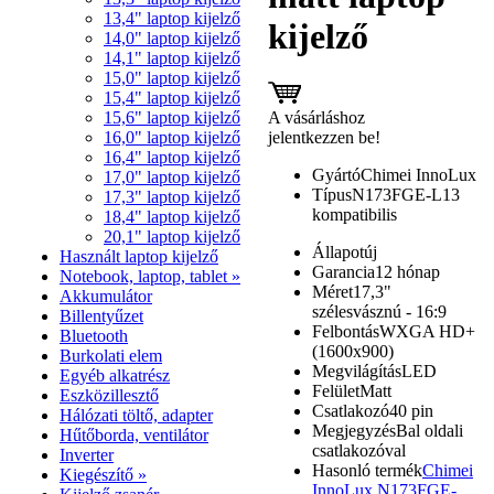
13,4" laptop kijelző
kijelző
14,0" laptop kijelző
14,1" laptop kijelző
15,0" laptop kijelző
15,4" laptop kijelző
A vásárláshoz
15,6" laptop kijelző
jelentkezzen be!
16,0" laptop kijelző
16,4" laptop kijelző
Gyártó
Chimei InnoLux
17,0" laptop kijelző
Típus
N173FGE-L13
17,3" laptop kijelző
kompatibilis
18,4" laptop kijelző
20,1" laptop kijelző
Állapot
új
Használt laptop kijelző
Garancia
12 hónap
Notebook, laptop, tablet »
Méret
17,3"
Akkumulátor
szélesvásznú - 16:9
Billentyűzet
Felbontás
WXGA HD+
Bluetooth
(1600x900)
Burkolati elem
Megvilágítás
LED
Egyéb alkatrész
Felület
Matt
Eszközillesztő
Csatlakozó
40 pin
Hálózati töltő, adapter
Megjegyzés
Bal oldali
Hűtőborda, ventilátor
csatlakozóval
Inverter
Hasonló termék
Chimei
Kiegészítő »
InnoLux N173FGE-