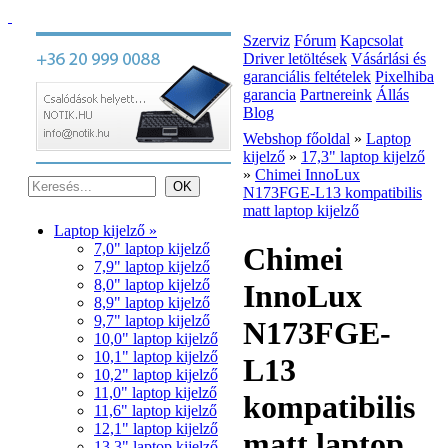
Szerviz
Fórum
Kapcsolat
Driver letöltések
Vásárlási és
garanciális feltételek
Pixelhiba
garancia
Partnereink
Állás
Blog
Webshop főoldal
»
Laptop
kijelző
»
17,3" laptop kijelző
»
Chimei InnoLux
N173FGE-L13 kompatibilis
matt laptop kijelző
Laptop kijelző »
7,0" laptop kijelző
Chimei
7,9" laptop kijelző
8,0" laptop kijelző
InnoLux
8,9" laptop kijelző
9,7" laptop kijelző
N173FGE-
10,0" laptop kijelző
10,1" laptop kijelző
L13
10,2" laptop kijelző
11,0" laptop kijelző
kompatibilis
11,6" laptop kijelző
12,1" laptop kijelző
matt laptop
13,3" laptop kijelző