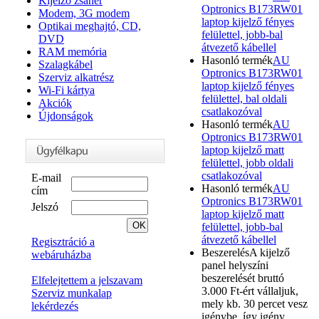
Kijelző zsanér
Optronics B173RW01
Modem, 3G modem
laptop kijelző fényes
Optikai meghajtó, CD,
felülettel, jobb-bal
DVD
átvezető kábellel
RAM memória
Hasonló termék
AU
Szalagkábel
Optronics B173RW01
Szerviz alkatrész
laptop kijelző fényes
Wi-Fi kártya
felülettel, bal oldali
Akciók
csatlakozóval
Újdonságok
Hasonló termék
AU
Optronics B173RW01
laptop kijelző matt
felülettel, jobb oldali
csatlakozóval
E-mail
Hasonló termék
AU
cím
Optronics B173RW01
Jelszó
laptop kijelző matt
felülettel, jobb-bal
átvezető kábellel
Regisztráció a
Beszerelés
A kijelző
webáruházba
panel helyszíni
beszerelését bruttó
Elfelejtettem a jelszavam
3.000 Ft-ért vállaljuk,
Szerviz munkalap
mely kb. 30 percet vesz
lekérdezés
igénybe, így igény