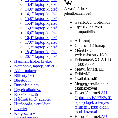
13,4" laptop kijelző
A vásárláshoz
14,0" laptop kijelző
jelentkezzen be!
14,1" laptop kijelző
15,0" laptop kijelző
Gyártó
AU Optronics
15,4" laptop kijelző
Típus
B173RW01
15,6" laptop kijelző
kompatibilis
16,0" laptop kijelző
16,4" laptop kijelző
Állapot
új
17,0" laptop kijelző
Garancia
12 hónap
17,3" laptop kijelző
Méret
17,3"
18,4" laptop kijelző
szélesvásznú - 16:9
20,1" laptop kijelző
Felbontás
WXGA HD+
Használt laptop kijelző
(1600x900)
Notebook, laptop, tablet »
Megvilágítás
LED
Akkumulátor
Felület
Matt
Billentyűzet
Csatlakozó
40 pin
Bluetooth
Megjegyzés
Bal oldali
Burkolati elem
csatlakozóval
Egyéb alkatrész
Hasonló termék
AU
Eszközillesztő
Optronics B173RW01
Hálózati töltő, adapter
laptop kijelző fényes
Hűtőborda, ventilátor
felülettel, jobb oldali
Inverter
csatlakozóval
Kiegészítő »
Hasonló termék
AU