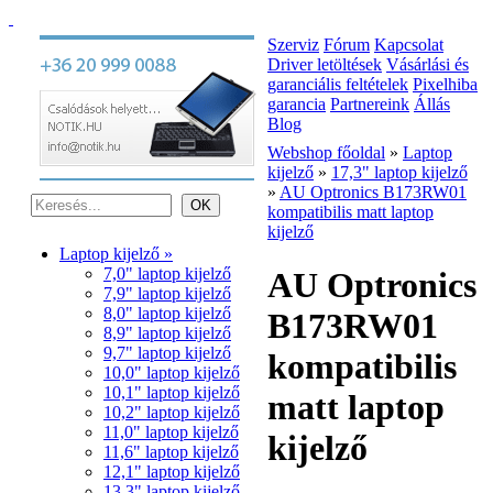
Szerviz
Fórum
Kapcsolat
Driver letöltések
Vásárlási és
garanciális feltételek
Pixelhiba
garancia
Partnereink
Állás
Blog
Webshop főoldal
»
Laptop
kijelző
»
17,3" laptop kijelző
»
AU Optronics B173RW01
kompatibilis matt laptop
kijelző
Laptop kijelző »
7,0" laptop kijelző
AU Optronics
7,9" laptop kijelző
8,0" laptop kijelző
B173RW01
8,9" laptop kijelző
9,7" laptop kijelző
kompatibilis
10,0" laptop kijelző
10,1" laptop kijelző
matt laptop
10,2" laptop kijelző
11,0" laptop kijelző
kijelző
11,6" laptop kijelző
12,1" laptop kijelző
13,3" laptop kijelző