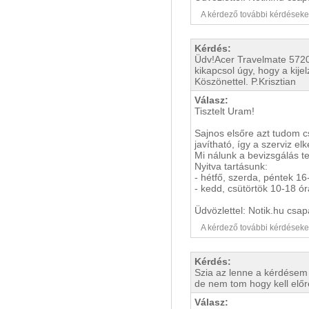
A kérdező további kérdéseket i
Kérdés:
Üdv!Acer Travelmate 5720g 
kikapcsol úgy, hogy a kije
Köszönettel. P.Krisztian
Válasz:
Tisztelt Uram!
Sajnos elsőre azt tudom c
javítható, így a szerviz e
Mi nálunk a bevizsgálás t
Nyitva tartásunk:
- hétfő, szerda, péntek 16
- kedd, csütörtök 10-18 ór
Üdvözlettel: Notik.hu csap
A kérdező további kérdéseket i
Kérdés:
Szia az lenne a kérdésem 
de nem tom hogy kell előr
Válasz: