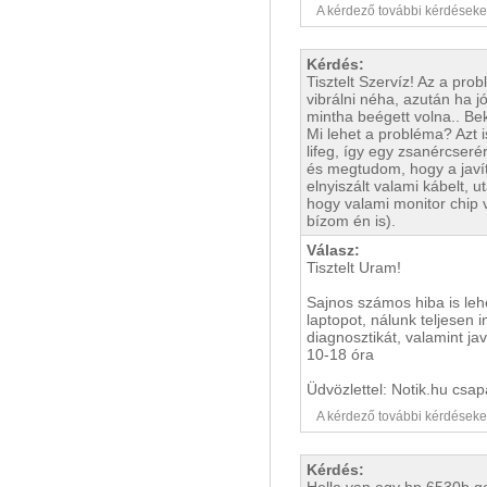
A kérdező további kérdéseket i
Kérdés:
Tisztelt Szervíz! Az a pr
vibrálni néha, azután ha j
mintha beégett volna.. Bek
Mi lehet a probléma? Azt i
lifeg, így egy zsanércse
és megtudom, hogy a javít
elnyiszált valami kábelt,
hogy valami monitor chip 
bízom én is).
Válasz:
Tisztelt Uram!
Sajnos számos hiba is lehe
laptopot, nálunk teljesen
diagnosztikát, valamint jav
10-18 óra
Üdvözlettel: Notik.hu csap
A kérdező további kérdéseket i
Kérdés: