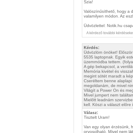
Szia!
Valószínűsíthető, hogy a d
valamilyen módon. Az eszk
Üdvözlettel: Notik.hu csap
A kérdező további kérdéseket i
Kérdés:
Üdvözlöm önöket! Először
5535 laptopnak. Egyik est
üzemmódba tettem. (folya
A gép bekapcsol, a ventilá
Memória kivétel és vissza
megint sötét maradt a kép
Cseréltem benne alaplapi e
megoldanám, de mivel nincs
Világít a Power On és meg
Mivel jumpert nem találta
Mielőtt leadnám szervizbe
kell. Köszi a választ előre i
Válasz:
Tisztelt Uram!
Van egy olyan érzésünk, h
orvosolható. Mivel nem lá