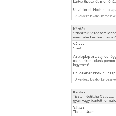
kártya típusától, memóriát
Üdvözlettel: Notik.hu csap
A kérdező további kérdéseket i
Kérdés:
Sziasztok!Kérdésem lenne
mennyibe kerülne mindez?-j
Válasz:
Szia!
Az alaplap ára sajnos függ
csak akkor tudunk pontos 
ingyenes!
Üdvözlettel: Notik.hu csap
A kérdező további kérdéseket i
Kérdés:
Tisztelt Notik.hu Csapata
gyári vagy bontott formáb
Válasz:
Tisztelt Uram!