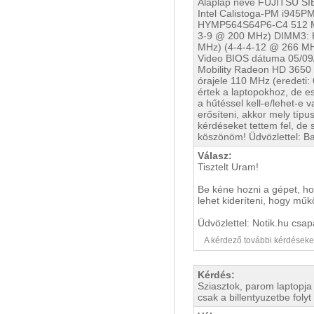
Alaplap neve FUJITSU SIE
Intel Calistoga-PM i945
HYMP564S64P6-C4 512 MB
3-9 @ 200 MHz) DIMM3:
MHz) (4-4-4-12 @ 266 MH
Video BIOS dátuma 05/09/0
Mobility Radeon HD 3650
órajele 110 MHz (eredeti:
értek a laptopokhoz, de e
a hűtéssel kell-e/lehet-e 
erősíteni, akkor mely típu
kérdéseket tettem fel, de
köszönöm! Üdvözlettel: Ba
Válasz:
Tisztelt Uram!
Be kéne hozni a gépet, ho
lehet kideríteni, hogy műk
Üdvözlettel: Notik.hu csap
A kérdező további kérdéseket i
Kérdés:
Sziasztok, parom laptopja
csak a billentyuzetbe folyt