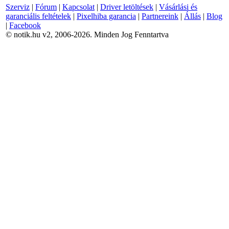
Szerviz
|
Fórum
|
Kapcsolat
|
Driver letöltések
|
Vásárlási és
garanciális feltételek
|
Pixelhiba garancia
|
Partnereink
|
Állás
|
Blog
|
Facebook
© notik.hu v2, 2006-2026. Minden Jog Fenntartva