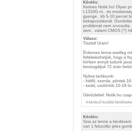
Kérdés:
Kedves Notik.hu! Olyan p
L1310G-m.. és mostanság 
gyenge.. kb 5-10 percet bír
bekapcsolásnál. Gondoltam
problémát nem orvosolta, 
sem.. valami CMOS (?) hibá
Válasz:
Tisztelt Uram!
Érdemes lenne esetleg még
feltételezhetjük, hogy a fo
körben ennyit tudunk java
bevizsgáljuk 72 órán belül
Nyitva tartásunk:
- hétfő, szerda, péntek 16
- kedd, csütörtök 10-18 ór
Üdvözlettel: Notik.hu csap
A kérdező további kérdéseket i
Kérdés:
Szia az lenne a kérdésem
van 1 felszolito jeles g