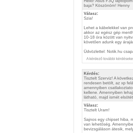
Helló! Asus F3Q laptopom 
baja? Köszönöm! Henny
Válasz:
Szia!
Lehet a kábelekkel van pro
akkor az egész gép menthe
10-18 óra között van nyit
követően adunk egy áraján
Üdvözlettel: Notik.hu csap
A kérdező további kérdéseket i
Kérdés:
Tisztelt Szerviz! A követ
rendesen betölt, az xp felá
amennyiben csatlakoztatok
kellene. Amennyiben lehaj
látható, majd ismét elsöté
Válasz:
Tisztelt Uram!
Sajnos egy chipset hiba, m
van lehetőség. Amennyiben
bevizsgáláson átesik, mely