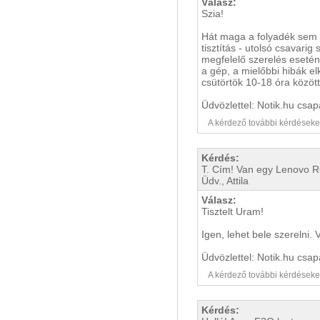
Válasz:
Szia!
Hát maga a folyadék sem s
tisztítás - utolsó csavari
megfelelő szerelés esetén
a gép, a mielőbbi hibák e
csütörtök 10-18 óra között
Üdvözlettel: Notik.hu csap
A kérdező további kérdéseket i
Kérdés:
T. Cím! Van egy Lenovo R6
Üdv., Attila
Válasz:
Tisztelt Uram!
Igen, lehet bele szerelni.
Üdvözlettel: Notik.hu csap
A kérdező további kérdéseket i
Kérdés: