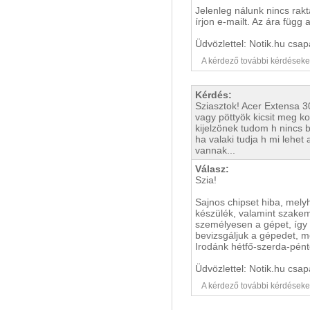
Jelenleg nálunk nincs rak
írjon e-mailt. Az ára függ 
Üdvözlettel: Notik.hu csap
A kérdező további kérdéseket i
Kérdés:
Sziasztok! Acer Extensa 
vagy pöttyök kicsit meg ko
kijelzönek tudom h nincs 
ha valaki tudja h mi lehet
vannak...
Válasz:
Szia!
Sajnos chipset hiba, melyh
készülék, valamint szakem
személyesen a gépet, így 
bevizsgáljuk a gépedet, me
Irodánk hétfő-szerda-pént
Üdvözlettel: Notik.hu csap
A kérdező további kérdéseket i