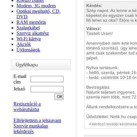
Kijelző zsanér
Modem, 3G modem
Kérdés:
Szép napot. Az lenne a k
Optikai meghajtó, CD,
képeket,és egyszer csak le
DVD
Mi lehet az oka? Előre is
RAM memória
Szalagkábel
Válasz:
Szerviz alkatrész
Tisztelt Uram!
Wi-Fi kártya
Amennyiben nem érte komol
Akciók
történő szorítás), úgy lehe
Újdonságok
amit csak szakember tud 
gépet.
Nyitva tartásunk:
- hétfő, szerda, péntek 16
E-mail
- kedd, csütörtök 10-18 ór
cím
Bevizsgálás:
Jelszó
Nálunk teljesen ingyenes, 
szemle nem több, mint 72 
Regisztráció a
Állunk rendelkezésére a t
webáruházba
Üdvözlettel: Notik.hu csap
Elfelejtettem a jelszavam
A kérdező további kérdéseket i
Szerviz munkalap
lekérdezés