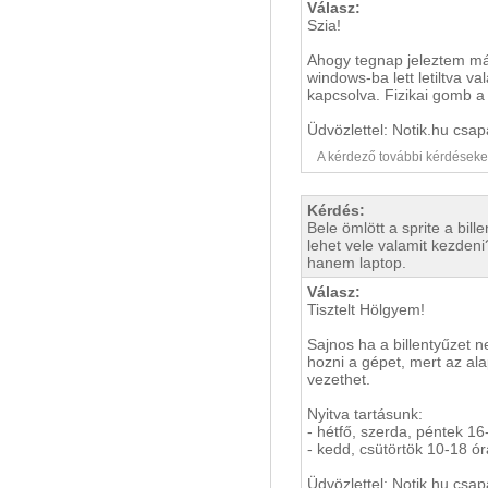
Válasz:
Szia!
Ahogy tegnap jeleztem már
windows-ba lett letiltva 
kapcsolva. Fizikai gomb a 
Üdvözlettel: Notik.hu csap
A kérdező további kérdéseket i
Kérdés:
Bele ömlött a sprite a bil
lehet vele valamit kezde
hanem laptop.
Válasz:
Tisztelt Hölgyem!
Sajnos ha a billentyűzet
hozni a gépet, mert az ala
vezethet.
Nyitva tartásunk:
- hétfő, szerda, péntek 16
- kedd, csütörtök 10-18 ór
Üdvözlettel: Notik.hu csap