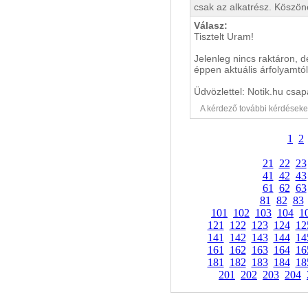
csak az alkatrész. Köszöne
Válasz:
Tisztelt Uram!
Jelenleg nincs raktáron, 
éppen aktuális árfolyamtól
Üdvözlettel: Notik.hu csap
A kérdező további kérdéseket i
1
2
21
22
23
41
42
43
61
62
63
81
82
83
101
102
103
104
1
121
122
123
124
12
141
142
143
144
14
161
162
163
164
16
181
182
183
184
18
201
202
203
204