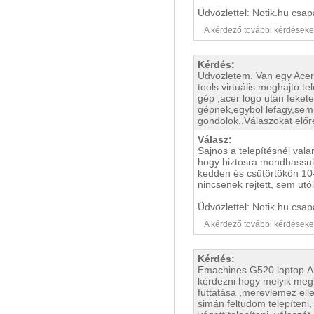
Üdvözlettel: Notik.hu csap
A kérdező további kérdéseket i
Kérdés:
Udvozletem. Van egy Acer
tools virtuális meghajto t
gép ,acer logo után feket
gépnek,egybol lefagy,semm
gondolok..Válaszokat előr
Válasz:
Sajnos a telepítésnél vala
hogy biztosra mondhassuk,
kedden és csütörtökön 10-
nincsenek rejtett, sem utó
Üdvözlettel: Notik.hu csap
A kérdező további kérdéseket i
Kérdés:
Emachines G520 laptop.Az 
kérdezni hogy melyik megh
futtatása ,merevlemez elle
simán feltudom telepíteni