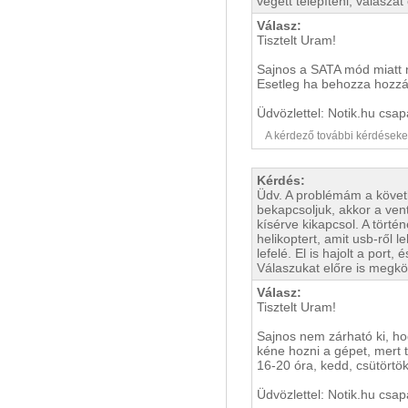
végett telepíteni, válaszá
Válasz:
Tisztelt Uram!
Sajnos a SATA mód miatt ne
Esetleg ha behozza hozzánk
Üdvözlettel: Notik.hu csap
A kérdező további kérdéseket i
Kérdés:
Üdv. A problémám a követ
bekapcsoljuk, akkor a ven
kísérve kikapcsol. A tört
helikoptert, amit usb-ről l
lefelé. El is hajolt a port
Válaszukat előre is megk
Válasz:
Tisztelt Uram!
Sajnos nem zárható ki, ho
kéne hozni a gépet, mert t
16-20 óra, kedd, csütörtök
Üdvözlettel: Notik.hu csap