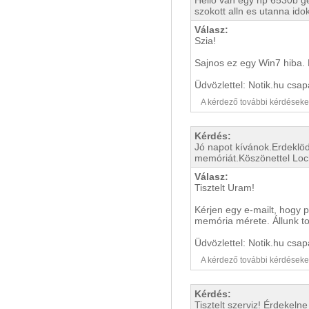
Hello van egy hp 6530b gep
szokott alln es utanna ido
Válasz:
Szia!
Sajnos ez egy Win7 hiba. E
Üdvözlettel: Notik.hu csap
A kérdező további kérdéseket i
Kérdés:
Jó napot kívánok.Erdeklöd
memóriát.Köszönettel Loc
Válasz:
Tisztelt Uram!
Kérjen egy e-mailt, hogy p
memória mérete. Állunk to
Üdvözlettel: Notik.hu csap
A kérdező további kérdéseket i
Kérdés:
Tisztelt szerviz! Érdekeln