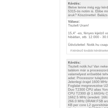
Kérdés:
Illetve lenne még egy kérd
5315-ös notim is. Ebbe mil
áruk? Köszönettel: Balázs
Válasz:
Tisztelt Uram!
15,4" -es, fényes kijelző 
hibátlan, stb. 12.000 - 30
Üdvözlettel: Notik.hu csap
A kérdező további kérdéseket i
Kérdés:
Tisztelt notik.hu! Van ne
találom már a processzorá
valamelyest erősebbé teh
adat: Processzor tulajdon
Jelenlegi órajel 1600 MHz
Foglalat megnevezése U2E
Duo T2300 CPU alias Yon
CPU T2300 @ 1.66GHz CP
1662.5 MHz (eredeti: 16
266.0 MHz DRAM:FSB arány
KB per core L2 gyorsítótá