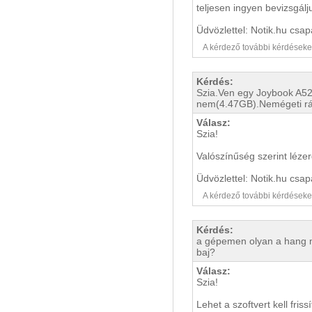
teljesen ingyen bevizsgálj
Üdvözlettel: Notik.hu csap
A kérdező további kérdéseket i
Kérdés:
Szia.Ven egy Joybook A52
nem(4.47GB).Nemégeti rá 
Válasz:
Szia!
Valószínűség szerint lézer
Üdvözlettel: Notik.hu csap
A kérdező további kérdéseket i
Kérdés:
a gépemen olyan a hang min
baj?
Válasz:
Szia!
Lehet a szoftvert kell fris