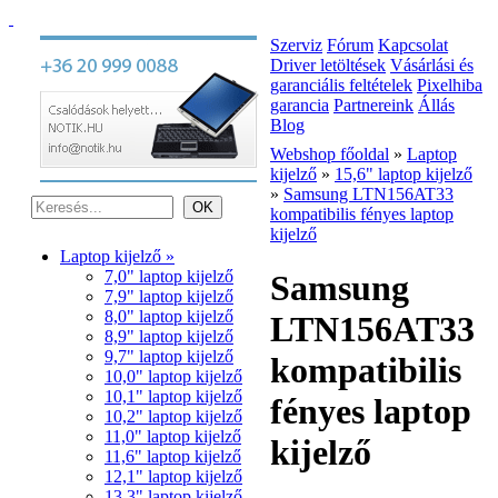
Szerviz
Fórum
Kapcsolat
Driver letöltések
Vásárlási és
garanciális feltételek
Pixelhiba
garancia
Partnereink
Állás
Blog
Webshop főoldal
»
Laptop
kijelző
»
15,6" laptop kijelző
»
Samsung LTN156AT33
kompatibilis fényes laptop
kijelző
Laptop kijelző »
7,0" laptop kijelző
Samsung
7,9" laptop kijelző
8,0" laptop kijelző
LTN156AT33
8,9" laptop kijelző
9,7" laptop kijelző
kompatibilis
10,0" laptop kijelző
10,1" laptop kijelző
fényes laptop
10,2" laptop kijelző
11,0" laptop kijelző
kijelző
11,6" laptop kijelző
12,1" laptop kijelző
13,3" laptop kijelző