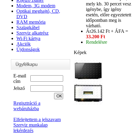
Kijelző zsanér
mely kb. 30 percet vesz
Modem, 3G modem
igénybe, így igény
Optikai meghajtó, CD,
esetén, előre egyeztetett
DVD
időpontban meg is
RAM memória
várható.
Szalagkábel
Ár
26.142 Ft + ÁFA =
Szerviz alkatrész
33.200 Ft
Wi-Fi kártya
Rendelésre
Akciók
Újdonságok
Képek
E-mail
cím
Jelszó
Regisztráció a
webáruházba
Elfelejtettem a jelszavam
Szerviz munkalap
lekérdezés