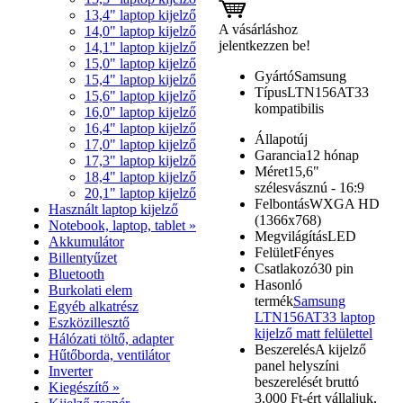
13,4" laptop kijelző
A vásárláshoz
14,0" laptop kijelző
jelentkezzen be!
14,1" laptop kijelző
15,0" laptop kijelző
Gyártó
Samsung
15,4" laptop kijelző
Típus
LTN156AT33
15,6" laptop kijelző
kompatibilis
16,0" laptop kijelző
16,4" laptop kijelző
Állapot
új
17,0" laptop kijelző
Garancia
12 hónap
17,3" laptop kijelző
Méret
15,6"
18,4" laptop kijelző
szélesvásznú - 16:9
20,1" laptop kijelző
Felbontás
WXGA HD
Használt laptop kijelző
(1366x768)
Notebook, laptop, tablet »
Megvilágítás
LED
Akkumulátor
Felület
Fényes
Billentyűzet
Csatlakozó
30 pin
Bluetooth
Hasonló
Burkolati elem
termék
Samsung
Egyéb alkatrész
LTN156AT33 laptop
Eszközillesztő
kijelző matt felülettel
Hálózati töltő, adapter
Beszerelés
A kijelző
Hűtőborda, ventilátor
panel helyszíni
Inverter
beszerelését bruttó
Kiegészítő »
3.000 Ft-ért vállaljuk,