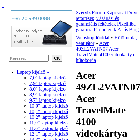
Szerviz
Fórum
Kapcsolat
Driver
letöltések
Vásárlási és
garanciális feltételek
Pixelhiba
garancia
Partnereink
Állás
Blog
Webshop főoldal
»
Hűtőborda,
ventilátor
»
Acer
49ZL2VATN07 Acer
TravelMate 4100 videokártya
hűtőborda
Laptop kijelző »
Acer
7,0" laptop kijelző
7,9" laptop kijelző
49ZL2VATN0
8,0" laptop kijelző
8,9" laptop kijelző
Acer
9,7" laptop kijelző
10,0" laptop kijelző
TravelMate
10,1" laptop kijelző
10,2" laptop kijelző
4100
11,0" laptop kijelző
11,6" laptop kijelző
videokártya
12,1" laptop kijelző
13,3" laptop kijelző