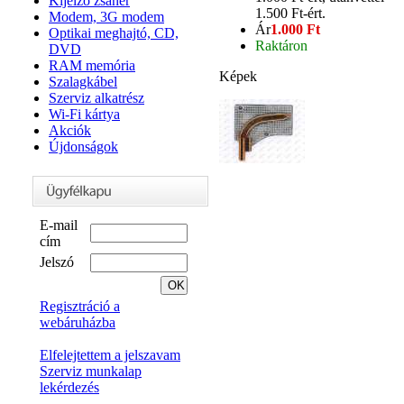
Kijelző zsanér
1.500 Ft-ért.
Modem, 3G modem
Ár
1.000 Ft
Optikai meghajtó, CD,
Raktáron
DVD
RAM memória
Képek
Szalagkábel
Szerviz alkatrész
Wi-Fi kártya
Akciók
Újdonságok
E-mail
cím
Jelszó
Regisztráció a
webáruházba
Elfelejtettem a jelszavam
Szerviz munkalap
lekérdezés