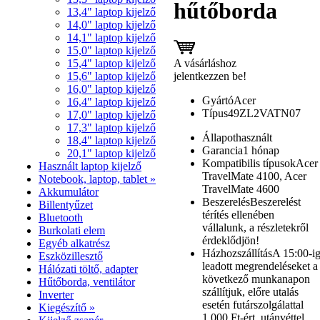
hűtőborda
13,4" laptop kijelző
14,0" laptop kijelző
14,1" laptop kijelző
15,0" laptop kijelző
A vásárláshoz
15,4" laptop kijelző
jelentkezzen be!
15,6" laptop kijelző
16,0" laptop kijelző
Gyártó
Acer
16,4" laptop kijelző
Típus
49ZL2VATN07
17,0" laptop kijelző
17,3" laptop kijelző
Állapot
használt
18,4" laptop kijelző
Garancia
1 hónap
20,1" laptop kijelző
Kompatibilis típusok
Acer
Használt laptop kijelző
TravelMate 4100, Acer
Notebook, laptop, tablet »
TravelMate 4600
Akkumulátor
Beszerelés
Beszerelést
Billentyűzet
térítés ellenében
Bluetooth
vállalunk, a részletekről
Burkolati elem
érdeklődjön!
Egyéb alkatrész
Házhozszállítás
A 15:00-i
Eszközillesztő
leadott megrendeléseket a
Hálózati töltő, adapter
következő munkanapon
Hűtőborda, ventilátor
szállítjuk, előre utalás
Inverter
esetén futárszolgálattal
Kiegészítő »
1.000 Ft-ért, utánvéttel