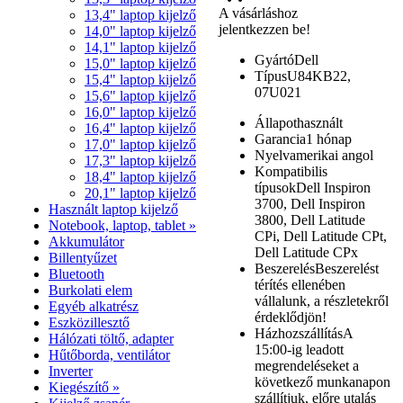
A vásárláshoz
13,4" laptop kijelző
jelentkezzen be!
14,0" laptop kijelző
14,1" laptop kijelző
Gyártó
Dell
15,0" laptop kijelző
Típus
U84KB22,
15,4" laptop kijelző
07U021
15,6" laptop kijelző
16,0" laptop kijelző
Állapot
használt
16,4" laptop kijelző
Garancia
1 hónap
17,0" laptop kijelző
Nyelv
amerikai angol
17,3" laptop kijelző
Kompatibilis
18,4" laptop kijelző
típusok
Dell Inspiron
20,1" laptop kijelző
3700, Dell Inspiron
Használt laptop kijelző
3800, Dell Latitude
Notebook, laptop, tablet »
CPi, Dell Latitude CPt,
Akkumulátor
Dell Latitude CPx
Billentyűzet
Beszerelés
Beszerelést
Bluetooth
térítés ellenében
Burkolati elem
vállalunk, a részletekről
Egyéb alkatrész
érdeklődjön!
Eszközillesztő
Házhozszállítás
A
Hálózati töltő, adapter
15:00-ig leadott
Hűtőborda, ventilátor
megrendeléseket a
Inverter
következő munkanapon
Kiegészítő »
szállítjuk, előre utalás