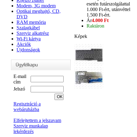
Kijelző zsanér
esetén futárszolgálattal
Modem, 3G modem
1.000 Ft-ért, utánvéttel
Optikai meghajtó, CD,
1.500 Ft-ért.
DVD
Ár
4.000 Ft
RAM memória
Raktáron
Szalagkábel
Szerviz alkatrész
Képek
Wi-Fi kártya
Akciók
Újdonságok
E-mail
cím
Jelszó
Regisztráció a
webáruházba
Elfelejtettem a jelszavam
Szerviz munkalap
lekérdezés