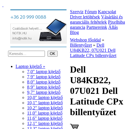
Szerviz
Fórum
Kapcsolat
Driver letöltések
Vásárlási és
garanciális feltételek
Pixelhiba
garancia
Partnereink
Állás
Blog
Webshop főoldal
»
Billentyűzet
»
Dell
U84KB22, 07U021 Dell
Latitude CPx billentyűzet
Laptop kijelző »
Dell
7,0" laptop kijelző
7,9" laptop kijelző
U84KB22,
8,0" laptop kijelző
8,9" laptop kijelző
07U021 Dell
9,7" laptop kijelző
10,0" laptop kijelző
Latitude CPx
10,1" laptop kijelző
10,2" laptop kijelző
billentyűzet
11,0" laptop kijelző
11,6" laptop kijelző
12,1" laptop kijelző
13,3" laptop kijelző