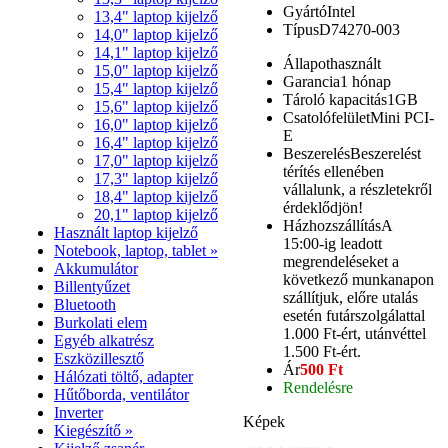
Gyártó
Intel
13,4" laptop kijelző
Típus
D74270-003
14,0" laptop kijelző
14,1" laptop kijelző
Állapot
használt
15,0" laptop kijelző
Garancia
1 hónap
15,4" laptop kijelző
Tároló kapacitás
1GB
15,6" laptop kijelző
Csatolófelület
Mini PCI-
16,0" laptop kijelző
E
16,4" laptop kijelző
Beszerelés
Beszerelést
17,0" laptop kijelző
térítés ellenében
17,3" laptop kijelző
vállalunk, a részletekről
18,4" laptop kijelző
érdeklődjön!
20,1" laptop kijelző
Házhozszállítás
A
Használt laptop kijelző
15:00-ig leadott
Notebook, laptop, tablet »
megrendeléseket a
Akkumulátor
következő munkanapon
Billentyűzet
szállítjuk, előre utalás
Bluetooth
esetén futárszolgálattal
Burkolati elem
1.000 Ft-ért, utánvéttel
Egyéb alkatrész
1.500 Ft-ért.
Eszközillesztő
Ár
500 Ft
Hálózati töltő, adapter
Rendelésre
Hűtőborda, ventilátor
Inverter
Képek
Kiegészítő »