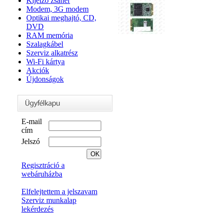
Kijelző zsanér
Modem, 3G modem
Optikai meghajtó, CD,
DVD
RAM memória
Szalagkábel
Szerviz alkatrész
Wi-Fi kártya
Akciók
Újdonságok
E-mail
cím
Jelszó
Regisztráció a
webáruházba
Elfelejtettem a jelszavam
Szerviz munkalap
lekérdezés