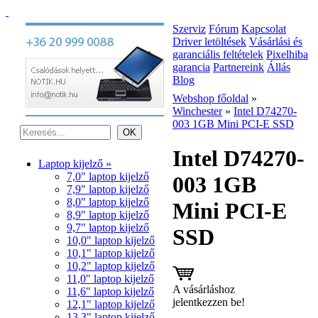
Szerviz
Fórum
Kapcsolat
Driver letöltések
Vásárlási és
garanciális feltételek
Pixelhiba
garancia
Partnereink
Állás
Blog
Webshop főoldal
»
Winchester
»
Intel D74270-
003 1GB Mini PCI-E SSD
Intel D74270-
Laptop kijelző »
7,0" laptop kijelző
003 1GB
7,9" laptop kijelző
8,0" laptop kijelző
Mini PCI-E
8,9" laptop kijelző
9,7" laptop kijelző
SSD
10,0" laptop kijelző
10,1" laptop kijelző
10,2" laptop kijelző
11,0" laptop kijelző
A vásárláshoz
11,6" laptop kijelző
jelentkezzen be!
12,1" laptop kijelző
13,3" laptop kijelző