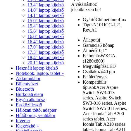
A vásárláshoz
13,4" laptop kijelző
jelentkezzen be!
14,0" laptop kijelző
14,1" laptop kijelző
Gyártó
Chimei InnoLux
15,0" laptop kijelző
Típus
N101ICG-L21
15,4" laptop kijelző
Rev.A1
15,6" laptop kijelző
16,0" laptop kijelző
Állapot
új
16,4" laptop kijelző
Garancia
6 hónap
17,0" laptop kijelző
Átmérő
10,1"
17,3" laptop kijelző
Felbontás
WXGA
18,4" laptop kijelző
(1280x800)
20,1" laptop kijelző
Megvilágítás
LED
Használt laptop kijelző
Csatlakozó
40 pin
Notebook, laptop, tablet »
Felület
fényes
Akkumulátor
Kompatibilis
Billentyűzet
típusok
Acer Aspire
Bluetooth
Switch SW3-013
Burkolati elem
series, Aspire Switch
Egyéb alkatrész
SW3-016 series, Aspire
Eszközillesztő
Switch SW5-011 series,
Hálózati töltő, adapter
Acer Iconia Tab A200
Hűtőborda, ventilátor
series tablet, Acer
Inverter
Iconia Tab A210 series
Kiegészítő »
tablet, Iconia Tab A211