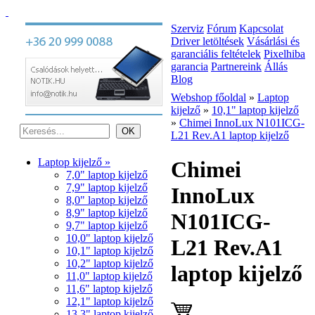
Szerviz
Fórum
Kapcsolat
Driver letöltések
Vásárlási és
garanciális feltételek
Pixelhiba
garancia
Partnereink
Állás
Blog
Webshop főoldal
»
Laptop
kijelző
»
10,1" laptop kijelző
»
Chimei InnoLux N101ICG-
L21 Rev.A1 laptop kijelző
Laptop kijelző »
Chimei
7,0" laptop kijelző
7,9" laptop kijelző
InnoLux
8,0" laptop kijelző
8,9" laptop kijelző
N101ICG-
9,7" laptop kijelző
10,0" laptop kijelző
L21 Rev.A1
10,1" laptop kijelző
10,2" laptop kijelző
laptop kijelző
11,0" laptop kijelző
11,6" laptop kijelző
12,1" laptop kijelző
13,3" laptop kijelző