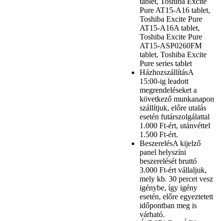
tablet, Toshiba Excite
Pure AT15-A16 tablet,
Toshiba Excite Pure
AT15-A16A tablet,
Toshiba Excite Pure
AT15-ASP0260FM
tablet, Toshiba Excite
Pure series tablet
Házhozszállítás
A
15:00-ig leadott
megrendeléseket a
következő munkanapon
szállítjuk, előre utalás
esetén futárszolgálattal
1.000 Ft-ért, utánvéttel
1.500 Ft-ért.
Beszerelés
A kijelző
panel helyszíni
beszerelését bruttó
3.000 Ft-ért vállaljuk,
mely kb. 30 percet vesz
igénybe, így igény
esetén, előre egyeztetett
időpontban meg is
várható.