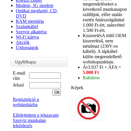
Kijelző zsanér
megrendeléseket a
Modem, 3G modem
következő munkanapon
Optikai meghajtó, CD,
szállítjuk, előre utalás
DVD
esetén futárszolgálattal
RAM memória
1.000 Ft-ért, utánvéttel
Szalagkábel
1.500 Ft-ért.
Szerviz alkatrész
Kiszerelés
A töltő OEM
Wi-Fi kártya
kiszerelésű, nem
Akciók
tartalmaz (230V-os
Újdonságok
kábelt). A tápkábel
külön megrendelhető
webshopunkban.
Ár
3.937 Ft + ÁFA =
5.000 Ft
E-mail
Raktáron
cím
Jelszó
Képek
Regisztráció a
webáruházba
Elfelejtettem a jelszavam
Szerviz munkalap
lekérdezés