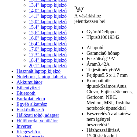
13,4" laptop kijelző
14,0" laptop kijelző
A vásárláshoz
14,1" laptop kijelző
jelentkezzen be!
15,0" laptop kijelző
15,4" laptop kijelző
Gyártó
Delippo
15,6" laptop kijelző
Típus
010619342
16,0" laptop kijelző
16,4" laptop kijelző
Állapot
új
17,0" laptop kijelző
Garancia
6 hónap
17,3" laptop kijelző
Feszültség
19V
18,4" laptop kijelző
Áram
3,42A
20,1" laptop kijelző
Teljesítmény
65W
Használt laptop kijelző
Fejtípus
5,5 x 1,7 mm
Notebook, laptop, tablet »
Kompatibilis
Akkumulátor
típusok
Számos Asus,
Billentyűzet
Clevo, Fujitsu-Siemens,
Bluetooth
Gericom, NEC,
Burkolati elem
Medion, MSI, Toshiba
Egyéb alkatrész
notebook típusokkal
Eszközillesztő
Beszerelés
Az alkatrész
Hálózati töltő, adapter
nem igényel
Hűtőborda, ventilátor
beszerelést!
Inverter
Házhozszállítás
A
Kiegészítő »
15:00-ig leadott