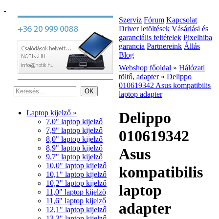
Szerviz
Fórum
Kapcsolat
Driver letöltések
Vásárlási és
garanciális feltételek
Pixelhiba
garancia
Partnereink
Állás
Blog
Webshop főoldal
»
Hálózati
töltő, adapter
»
Delippo
010619342 Asus kompatibilis
laptop adapter
Laptop kijelző »
Delippo
7,0" laptop kijelző
7,9" laptop kijelző
010619342
8,0" laptop kijelző
8,9" laptop kijelző
Asus
9,7" laptop kijelző
10,0" laptop kijelző
kompatibilis
10,1" laptop kijelző
10,2" laptop kijelző
laptop
11,0" laptop kijelző
11,6" laptop kijelző
adapter
12,1" laptop kijelző
13,3" laptop kijelző