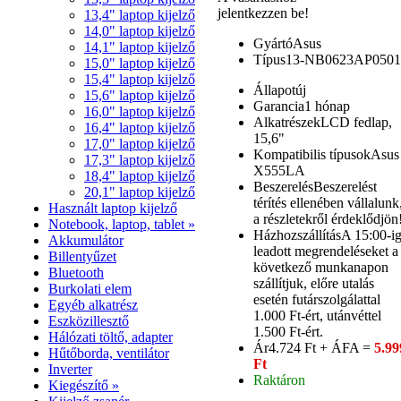
jelentkezzen be!
13,4" laptop kijelző
14,0" laptop kijelző
Gyártó
Asus
14,1" laptop kijelző
Típus
13-NB0623AP0501
15,0" laptop kijelző
15,4" laptop kijelző
Állapot
új
15,6" laptop kijelző
Garancia
1 hónap
16,0" laptop kijelző
Alkatrészek
LCD fedlap,
16,4" laptop kijelző
15,6"
17,0" laptop kijelző
Kompatibilis típusok
Asus
17,3" laptop kijelző
X555LA
18,4" laptop kijelző
Beszerelés
Beszerelést
20,1" laptop kijelző
térítés ellenében vállalunk
Használt laptop kijelző
a részletekről érdeklődjön
Notebook, laptop, tablet »
Házhozszállítás
A 15:00-i
Akkumulátor
leadott megrendeléseket a
Billentyűzet
következő munkanapon
Bluetooth
szállítjuk, előre utalás
Burkolati elem
esetén futárszolgálattal
Egyéb alkatrész
1.000 Ft-ért, utánvéttel
Eszközillesztő
1.500 Ft-ért.
Hálózati töltő, adapter
Ár
4.724 Ft + ÁFA =
5.99
Hűtőborda, ventilátor
Ft
Inverter
Raktáron
Kiegészítő »