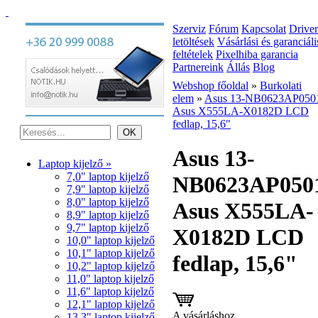
Szerviz
Fórum
Kapcsolat
Driver
letöltések
Vásárlási és garanciáli
feltételek
Pixelhiba garancia
Partnereink
Állás
Blog
Webshop főoldal
»
Burkolati
elem
»
Asus 13-NB0623AP050
Asus X555LA-X0182D LCD
fedlap, 15,6"
Asus 13-
Laptop kijelző »
7,0" laptop kijelző
NB0623AP050
7,9" laptop kijelző
8,0" laptop kijelző
Asus X555LA-
8,9" laptop kijelző
9,7" laptop kijelző
X0182D LCD
10,0" laptop kijelző
10,1" laptop kijelző
fedlap, 15,6"
10,2" laptop kijelző
11,0" laptop kijelző
11,6" laptop kijelző
12,1" laptop kijelző
A vásárláshoz
13,3" laptop kijelző