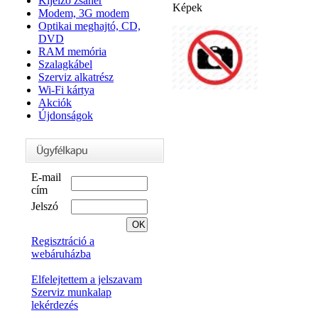
Kijelző zsanér
Képek
Modem, 3G modem
Optikai meghajtó, CD,
DVD
RAM memória
Szalagkábel
Szerviz alkatrész
Wi-Fi kártya
Akciók
Újdonságok
E-mail
cím
Jelszó
Regisztráció a
webáruházba
Elfelejtettem a jelszavam
Szerviz munkalap
lekérdezés