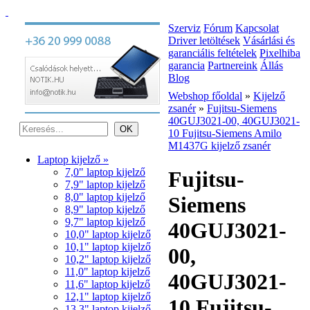
Szerviz
Fórum
Kapcsolat
Driver letöltések
Vásárlási és
garanciális feltételek
Pixelhiba
garancia
Partnereink
Állás
Blog
Webshop főoldal
»
Kijelző
zsanér
»
Fujitsu-Siemens
40GUJ3021-00, 40GUJ3021-
10 Fujitsu-Siemens Amilo
M1437G kijelző zsanér
Laptop kijelző »
7,0" laptop kijelző
Fujitsu-
7,9" laptop kijelző
8,0" laptop kijelző
Siemens
8,9" laptop kijelző
9,7" laptop kijelző
40GUJ3021-
10,0" laptop kijelző
10,1" laptop kijelző
00,
10,2" laptop kijelző
11,0" laptop kijelző
40GUJ3021-
11,6" laptop kijelző
12,1" laptop kijelző
10 Fujitsu-
13,3" laptop kijelző