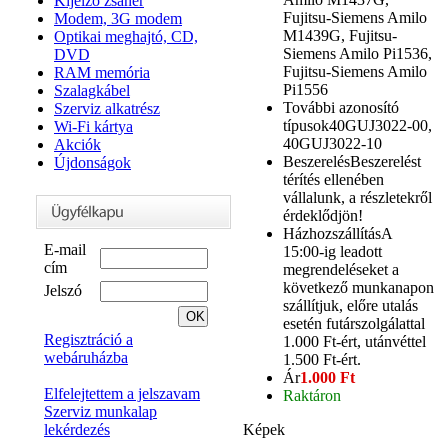
Kijelző zsanér
Fujitsu-Siemens Amilo
Modem, 3G modem
M1439G, Fujitsu-
Optikai meghajtó, CD,
Siemens Amilo Pi1536,
DVD
Fujitsu-Siemens Amilo
RAM memória
Pi1556
Szalagkábel
További azonosító
Szerviz alkatrész
típusok
40GUJ3022-00,
Wi-Fi kártya
40GUJ3022-10
Akciók
Beszerelés
Beszerelést
Újdonságok
térítés ellenében
vállalunk, a részletekről
érdeklődjön!
Házhozszállítás
A
E-mail
15:00-ig leadott
cím
megrendeléseket a
következő munkanapon
Jelszó
szállítjuk, előre utalás
esetén futárszolgálattal
Regisztráció a
1.000 Ft-ért, utánvéttel
webáruházba
1.500 Ft-ért.
Ár
1.000 Ft
Elfelejtettem a jelszavam
Raktáron
Szerviz munkalap
Képek
lekérdezés