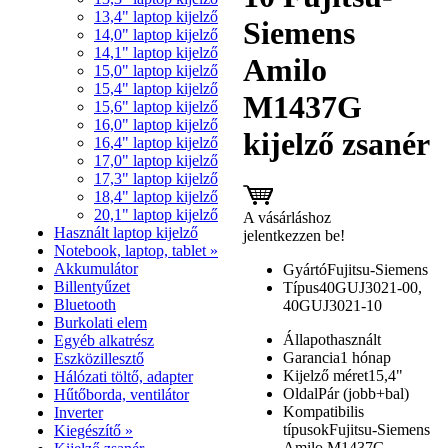
13,4" laptop kijelző
Siemens
14,0" laptop kijelző
14,1" laptop kijelző
Amilo
15,0" laptop kijelző
15,4" laptop kijelző
M1437G
15,6" laptop kijelző
16,0" laptop kijelző
kijelző zsanér
16,4" laptop kijelző
17,0" laptop kijelző
17,3" laptop kijelző
18,4" laptop kijelző
20,1" laptop kijelző
A vásárláshoz
Használt laptop kijelző
jelentkezzen be!
Notebook, laptop, tablet »
Akkumulátor
Gyártó
Fujitsu-Siemens
Billentyűzet
Típus
40GUJ3021-00,
Bluetooth
40GUJ3021-10
Burkolati elem
Állapot
használt
Egyéb alkatrész
Garancia
1 hónap
Eszközillesztő
Kijelző méret
15,4"
Hálózati töltő, adapter
Oldal
Pár (jobb+bal)
Hűtőborda, ventilátor
Kompatibilis
Inverter
típusok
Fujitsu-Siemens
Kiegészítő »
Amilo M1437G,