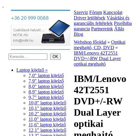
Szerviz
Fórum
Kapcsolat
Driver letöltések
Vásárlási és
garanciális feltételek
Pixelhiba
garancia
Partnereink
Állás
Blog
Webshop főoldal
»
Optikai
meghajtó, CD, DVD
»
IBM/Lenovo 42T2551
DVD+/-RW Dual Layer
optikai meghajtó
Laptop kijelző »
7,0" laptop kijelző
IBM/Lenovo
7,9" laptop kijelző
8,0" laptop kijelző
42T2551
8,9" laptop kijelző
9,7" laptop kijelző
DVD+/-RW
10,0" laptop kijelző
10,1" laptop kijelző
Dual Layer
10,2" laptop kijelző
11,0" laptop kijelző
optikai
11,6" laptop kijelző
12,1" laptop kijelző
meghajtó
13,3" laptop kijelző