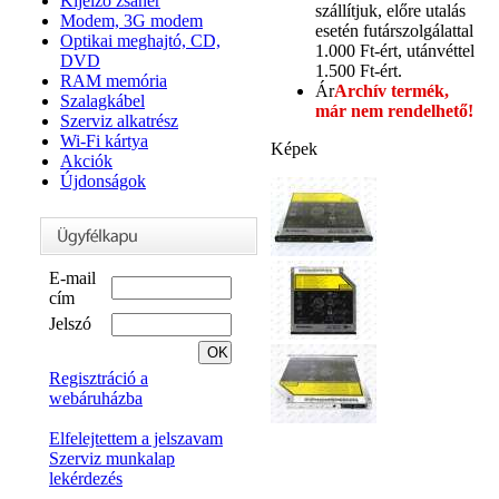
Kijelző zsanér
szállítjuk, előre utalás
Modem, 3G modem
esetén futárszolgálattal
Optikai meghajtó, CD,
1.000 Ft-ért, utánvéttel
DVD
1.500 Ft-ért.
RAM memória
Ár
Archív termék,
Szalagkábel
már nem rendelhető!
Szerviz alkatrész
Wi-Fi kártya
Képek
Akciók
Újdonságok
E-mail
cím
Jelszó
Regisztráció a
webáruházba
Elfelejtettem a jelszavam
Szerviz munkalap
lekérdezés