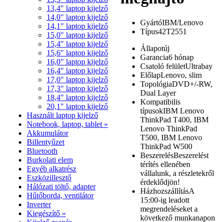
13,4" laptop kijelző
14,0" laptop kijelző
Gyártó
IBM/Lenovo
14,1" laptop kijelző
Típus
42T2551
15,0" laptop kijelző
15,4" laptop kijelző
Állapot
új
15,6" laptop kijelző
Garancia
6 hónap
16,0" laptop kijelző
Csatoló felület
Ultrabay
16,4" laptop kijelző
Előlap
Lenovo, slim
17,0" laptop kijelző
Topológia
DVD+/-RW,
17,3" laptop kijelző
Dual Layer
18,4" laptop kijelző
Kompatibilis
20,1" laptop kijelző
típusok
IBM Lenovo
Használt laptop kijelző
ThinkPad T400, IBM
Notebook, laptop, tablet »
Lenovo ThinkPad
Akkumulátor
T500, IBM Lenovo
Billentyűzet
ThinkPad W500
Bluetooth
Beszerelés
Beszerelést
Burkolati elem
térítés ellenében
Egyéb alkatrész
vállalunk, a részletekről
Eszközillesztő
érdeklődjön!
Hálózati töltő, adapter
Házhozszállítás
A
Hűtőborda, ventilátor
15:00-ig leadott
Inverter
megrendeléseket a
Kiegészítő »
következő munkanapon