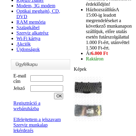
Kijelző zsanér
érdeklődjön!
Modem, 3G modem
Házhozszállítás
A
Optikai meghajtó, CD,
15:00-ig leadott
DVD
megrendeléseket a
RAM memória
következő munkanapon
Szalagkábel
szállítjuk, előre utalás
Szerviz alkatrész
esetén futárszolgálattal
Wi-Fi kártya
1.000 Ft-ért, utánvéttel
Akciók
1.500 Ft-ért.
Újdonságok
Ár
6.000 Ft
Raktáron
Képek
E-mail
cím
Jelszó
Regisztráció a
webáruházba
Elfelejtettem a jelszavam
Szerviz munkalap
lekérdezés