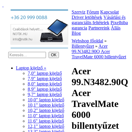
Szerviz
Fórum
Kapcsolat
Driver letöltések
Vásárlási és
garanciális feltételek
Pixelhiba
garancia
Partnereink
Állás
Blog
Webshop főoldal
»
Billentyűzet
»
Acer
99.N3482.90Q Acer
TravelMate 6000 billentyűzet
Laptop kijelző »
Acer
7,0" laptop kijelző
7,9" laptop kijelző
99.N3482.90Q
8,0" laptop kijelző
8,9" laptop kijelző
Acer
9,7" laptop kijelző
10,0" laptop kijelző
TravelMate
10,1" laptop kijelző
10,2" laptop kijelző
6000
11,0" laptop kijelző
11,6" laptop kijelző
billentyűzet
12,1" laptop kijelző
13,3" laptop kijelző