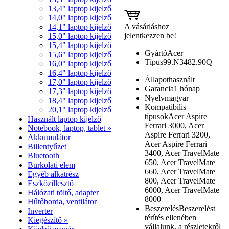
13,4" laptop kijelző
14,0" laptop kijelző
A vásárláshoz
14,1" laptop kijelző
jelentkezzen be!
15,0" laptop kijelző
15,4" laptop kijelző
Gyártó
Acer
15,6" laptop kijelző
Típus
99.N3482.90Q
16,0" laptop kijelző
16,4" laptop kijelző
Állapot
használt
17,0" laptop kijelző
Garancia
1 hónap
17,3" laptop kijelző
Nyelv
magyar
18,4" laptop kijelző
Kompatibilis
20,1" laptop kijelző
típusok
Acer Aspire
Használt laptop kijelző
Ferrari 3000, Acer
Notebook, laptop, tablet »
Aspire Ferrari 3200,
Akkumulátor
Acer Aspire Ferrari
Billentyűzet
3400, Acer TravelMate
Bluetooth
650, Acer TravelMate
Burkolati elem
660, Acer TravelMate
Egyéb alkatrész
800, Acer TravelMate
Eszközillesztő
6000, Acer TravelMate
Hálózati töltő, adapter
8000
Hűtőborda, ventilátor
Beszerelés
Beszerelést
Inverter
térítés ellenében
Kiegészítő »
vállalunk, a részletekről