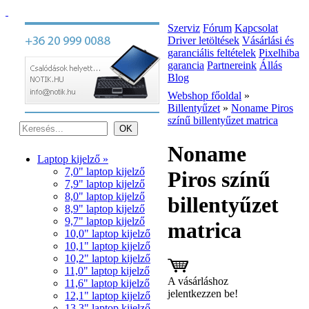
Szerviz
Fórum
Kapcsolat
Driver letöltések
Vásárlási és
garanciális feltételek
Pixelhiba
garancia
Partnereink
Állás
Blog
Webshop főoldal
»
Billentyűzet
»
Noname Piros
színű billentyűzet matrica
Noname
Laptop kijelző »
7,0" laptop kijelző
Piros színű
7,9" laptop kijelző
8,0" laptop kijelző
billentyűzet
8,9" laptop kijelző
9,7" laptop kijelző
matrica
10,0" laptop kijelző
10,1" laptop kijelző
10,2" laptop kijelző
11,0" laptop kijelző
A vásárláshoz
11,6" laptop kijelző
jelentkezzen be!
12,1" laptop kijelző
13,3" laptop kijelző