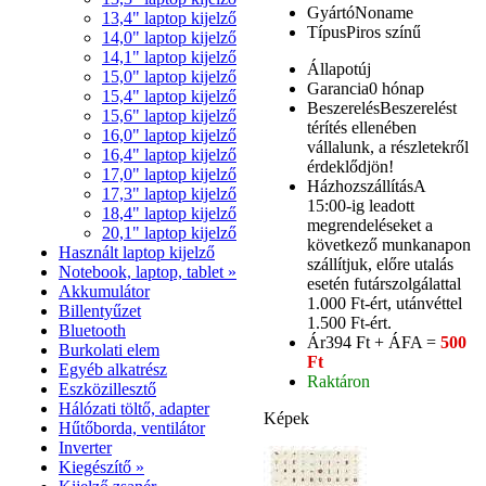
Gyártó
Noname
13,4" laptop kijelző
Típus
Piros színű
14,0" laptop kijelző
14,1" laptop kijelző
Állapot
új
15,0" laptop kijelző
Garancia
0 hónap
15,4" laptop kijelző
Beszerelés
Beszerelést
15,6" laptop kijelző
térítés ellenében
16,0" laptop kijelző
vállalunk, a részletekről
16,4" laptop kijelző
érdeklődjön!
17,0" laptop kijelző
Házhozszállítás
A
17,3" laptop kijelző
15:00-ig leadott
18,4" laptop kijelző
megrendeléseket a
20,1" laptop kijelző
következő munkanapon
Használt laptop kijelző
szállítjuk, előre utalás
Notebook, laptop, tablet »
esetén futárszolgálattal
Akkumulátor
1.000 Ft-ért, utánvéttel
Billentyűzet
1.500 Ft-ért.
Bluetooth
Ár
394 Ft + ÁFA =
500
Burkolati elem
Ft
Egyéb alkatrész
Raktáron
Eszközillesztő
Hálózati töltő, adapter
Képek
Hűtőborda, ventilátor
Inverter
Kiegészítő »