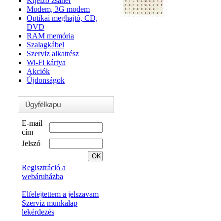
Kijelző zsanér
Modem, 3G modem
Optikai meghajtó, CD,
DVD
RAM memória
Szalagkábel
Szerviz alkatrész
Wi-Fi kártya
Akciók
Újdonságok
E-mail
cím
Jelszó
Regisztráció a
webáruházba
Elfelejtettem a jelszavam
Szerviz munkalap
lekérdezés