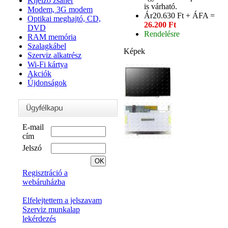
Kijelző zsanér
is várható.
Modem, 3G modem
Ár
20.630 Ft + ÁFA =
Optikai meghajtó, CD,
26.200 Ft
DVD
Rendelésre
RAM memória
Szalagkábel
Képek
Szerviz alkatrész
Wi-Fi kártya
Akciók
Újdonságok
E-mail
cím
Jelszó
Regisztráció a
webáruházba
Elfelejtettem a jelszavam
Szerviz munkalap
lekérdezés