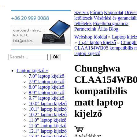
Szerviz
Fórum
Kapcsolat
Driver
letöltések
Vásárlási és garanciáli
feltételek
Pixelhiba garancia
Partnereink
Állás
Blog
Webshop főoldal
»
Laptop kijel
»
15,4" laptop kijelző
»
Chungh
CLAA154WB05 kompatibilis m
laptop kijelző
Chunghwa
Laptop kijelző »
7,0" laptop kijelző
CLAA154WB0
7,9" laptop kijelző
8,0" laptop kijelző
kompatibilis
8,9" laptop kijelző
9,7" laptop kijelző
matt laptop
10,0" laptop kijelző
10,1" laptop kijelző
kijelző
10,2" laptop kijelző
11,0" laptop kijelző
11,6" laptop kijelző
12,1" laptop kijelző
A vásárláshoz
13,3" laptop kijelző