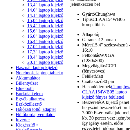
jelentkezzen be!
13,4" laptop kijelző
14,0" laptop kijelző
Gyártó
Chunghwa
14,1" laptop kijelző
Típus
CLAA154WB05
15,0" laptop kijelző
kompatibilis
15,4" laptop kijelző
15,6" laptop kijelző
Állapot
új
16,0" laptop kijelző
Garancia
12 hónap
16,4" laptop kijelző
Méret
15,4" szélesvásznú 
17,0" laptop kijelző
16:10
17,3" laptop kijelző
Felbontás
WXGA
18,4" laptop kijelző
(1280x800)
20,1" laptop kijelző
Megvilágítás
CCFL
Használt laptop kijelző
(fénycsöves)
Notebook, laptop, tablet »
Felület
Matt
Akkumulátor
Csatlakozó
30 pin
Billentyűzet
Hasonló termék
Chunghw
Bluetooth
CLAA154WB05 laptop
Burkolati elem
kijelző fényes felülettel
Egyéb alkatrész
Beszerelés
A kijelző panel
Eszközillesztő
helyszíni beszerelését brut
Hálózati töltő, adapter
3.000 Ft-ért vállaljuk, mel
Hűtőborda, ventilátor
kb. 30 percet vesz igényb
Inverter
így igény esetén, előre
Kiegészítő »
egyeztetett időpontban m