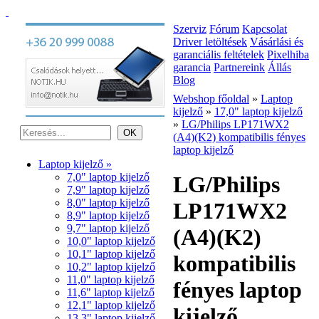
Szerviz
Fórum
Kapcsolat
Driver letöltések
Vásárlási és
garanciális feltételek
Pixelhiba
garancia
Partnereink
Állás
Blog
Webshop főoldal
»
Laptop
kijelző
»
17,0" laptop kijelző
»
LG/Philips LP171WX2
(A4)(K2) kompatibilis fényes
laptop kijelző
Laptop kijelző »
7,0" laptop kijelző
LG/Philips
7,9" laptop kijelző
8,0" laptop kijelző
LP171WX2
8,9" laptop kijelző
9,7" laptop kijelző
(A4)(K2)
10,0" laptop kijelző
10,1" laptop kijelző
kompatibilis
10,2" laptop kijelző
11,0" laptop kijelző
fényes laptop
11,6" laptop kijelző
12,1" laptop kijelző
kijelző
13,3" laptop kijelző