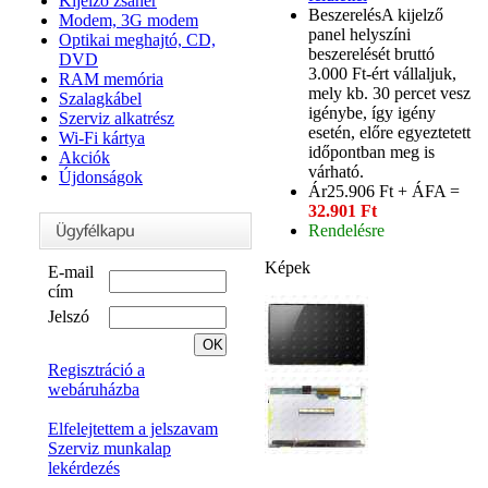
Kijelző zsanér
Beszerelés
A kijelző
Modem, 3G modem
panel helyszíni
Optikai meghajtó, CD,
beszerelését bruttó
DVD
3.000 Ft-ért vállaljuk,
RAM memória
mely kb. 30 percet vesz
Szalagkábel
igénybe, így igény
Szerviz alkatrész
esetén, előre egyeztetett
Wi-Fi kártya
időpontban meg is
Akciók
várható.
Újdonságok
Ár
25.906 Ft + ÁFA =
32.901 Ft
Rendelésre
Képek
E-mail
cím
Jelszó
Regisztráció a
webáruházba
Elfelejtettem a jelszavam
Szerviz munkalap
lekérdezés