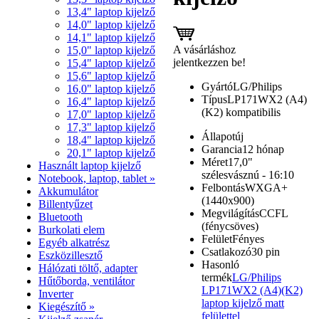
13,4" laptop kijelző
14,0" laptop kijelző
14,1" laptop kijelző
A vásárláshoz
15,0" laptop kijelző
jelentkezzen be!
15,4" laptop kijelző
15,6" laptop kijelző
Gyártó
LG/Philips
16,0" laptop kijelző
Típus
LP171WX2 (A4)
16,4" laptop kijelző
(K2) kompatibilis
17,0" laptop kijelző
17,3" laptop kijelző
Állapot
új
18,4" laptop kijelző
Garancia
12 hónap
20,1" laptop kijelző
Méret
17,0"
Használt laptop kijelző
szélesvásznú - 16:10
Notebook, laptop, tablet »
Felbontás
WXGA+
Akkumulátor
(1440x900)
Billentyűzet
Megvilágítás
CCFL
Bluetooth
(fénycsöves)
Burkolati elem
Felület
Fényes
Egyéb alkatrész
Csatlakozó
30 pin
Eszközillesztő
Hasonló
Hálózati töltő, adapter
termék
LG/Philips
Hűtőborda, ventilátor
LP171WX2 (A4)(K2)
Inverter
laptop kijelző matt
Kiegészítő »
felülettel