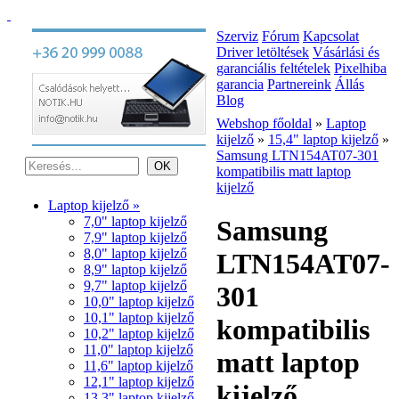
Szerviz
Fórum
Kapcsolat
Driver letöltések
Vásárlási és
garanciális feltételek
Pixelhiba
garancia
Partnereink
Állás
Blog
Webshop főoldal
»
Laptop
kijelző
»
15,4" laptop kijelző
»
Samsung LTN154AT07-301
kompatibilis matt laptop
kijelző
Laptop kijelző »
7,0" laptop kijelző
Samsung
7,9" laptop kijelző
8,0" laptop kijelző
LTN154AT07-
8,9" laptop kijelző
9,7" laptop kijelző
301
10,0" laptop kijelző
10,1" laptop kijelző
kompatibilis
10,2" laptop kijelző
11,0" laptop kijelző
matt laptop
11,6" laptop kijelző
12,1" laptop kijelző
kijelző
13,3" laptop kijelző