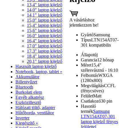
13,4" laptop kijelző
14,0" laptop kijelző
14,1" laptop kijelző
A vásárláshoz
15,0" laptop kijelző
jelentkezzen be!
15,4" laptop kijelző
15,6" laptop kijelző
Gyártó
Samsung
16,0" laptop kijelző
Típus
LTN154AT07-
16,4" laptop kijelző
301 kompatibilis
17,0" laptop kijelző
17,3" laptop kijelző
Állapot
új
18,4" laptop kijelző
Garancia
12 hónap
20,1" laptop kijelző
Méret
15,4"
Használt laptop kijelző
szélesvásznú - 16:10
Notebook, laptop, tablet »
Felbontás
WXGA
Akkumulátor
(1280x800)
Billentyűzet
Megvilágítás
CCFL
Bluetooth
(fénycsöves)
Burkolati elem
Felület
Matt
Egyéb alkatrész
Csatlakozó
30 pin
Eszközillesztő
Hasonló
Hálózati töltő, adapter
termék
Samsung
Hűtőborda, ventilátor
LTN154AT07-301
Inverter
laptop kijelző fényes
Kiegészítő »
felülettel