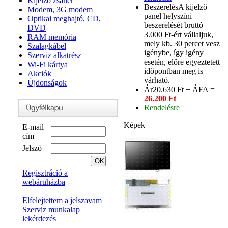
Kijelző zsanér
Beszerelés
A kijelző
Modem, 3G modem
panel helyszíni
Optikai meghajtó, CD,
beszerelését bruttó
DVD
3.000 Ft-ért vállaljuk,
RAM memória
mely kb. 30 percet vesz
Szalagkábel
igénybe, így igény
Szerviz alkatrész
esetén, előre egyeztetett
Wi-Fi kártya
időpontban meg is
Akciók
várható.
Újdonságok
Ár
20.630 Ft + ÁFA =
26.200 Ft
Rendelésre
Képek
E-mail
cím
Jelszó
Regisztráció a
webáruházba
Elfelejtettem a jelszavam
Szerviz munkalap
lekérdezés