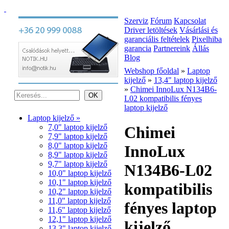
Szerviz
Fórum
Kapcsolat
Driver letöltések
Vásárlási és
garanciális feltételek
Pixelhiba
garancia
Partnereink
Állás
Blog
Webshop főoldal
»
Laptop
kijelző
»
13,4" laptop kijelző
»
Chimei InnoLux N134B6-
L02 kompatibilis fényes
laptop kijelző
Laptop kijelző »
7,0" laptop kijelző
Chimei
7,9" laptop kijelző
8,0" laptop kijelző
InnoLux
8,9" laptop kijelző
9,7" laptop kijelző
N134B6-L02
10,0" laptop kijelző
10,1" laptop kijelző
kompatibilis
10,2" laptop kijelző
11,0" laptop kijelző
fényes laptop
11,6" laptop kijelző
12,1" laptop kijelző
kijelző
13,3" laptop kijelző