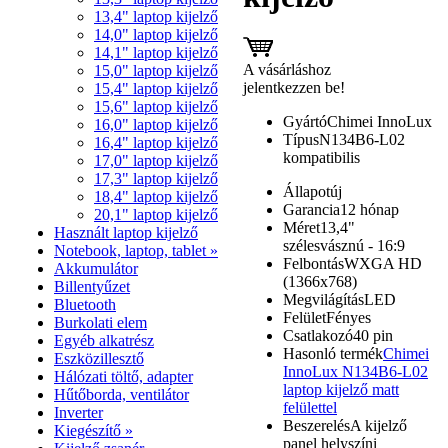
13,4" laptop kijelző
14,0" laptop kijelző
14,1" laptop kijelző
A vásárláshoz
15,0" laptop kijelző
jelentkezzen be!
15,4" laptop kijelző
15,6" laptop kijelző
Gyártó
Chimei InnoLux
16,0" laptop kijelző
Típus
N134B6-L02
16,4" laptop kijelző
kompatibilis
17,0" laptop kijelző
17,3" laptop kijelző
Állapot
új
18,4" laptop kijelző
Garancia
12 hónap
20,1" laptop kijelző
Méret
13,4"
Használt laptop kijelző
szélesvásznú - 16:9
Notebook, laptop, tablet »
Felbontás
WXGA HD
Akkumulátor
(1366x768)
Billentyűzet
Megvilágítás
LED
Bluetooth
Felület
Fényes
Burkolati elem
Csatlakozó
40 pin
Egyéb alkatrész
Hasonló termék
Chimei
Eszközillesztő
InnoLux N134B6-L02
Hálózati töltő, adapter
laptop kijelző matt
Hűtőborda, ventilátor
felülettel
Inverter
Beszerelés
A kijelző
Kiegészítő »
panel helyszíni