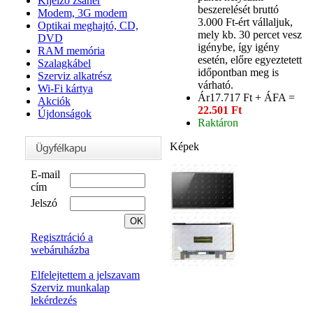
Kijelző zsanér
beszerelését bruttó
Modem, 3G modem
3.000 Ft-ért vállaljuk,
Optikai meghajtó, CD,
mely kb. 30 percet vesz
DVD
igénybe, így igény
RAM memória
esetén, előre egyeztetett
Szalagkábel
időpontban meg is
Szerviz alkatrész
várható.
Wi-Fi kártya
Ár
17.717 Ft + ÁFA =
Akciók
22.501 Ft
Újdonságok
Raktáron
Képek
E-mail
cím
Jelszó
Regisztráció a
webáruházba
Elfelejtettem a jelszavam
Szerviz munkalap
lekérdezés