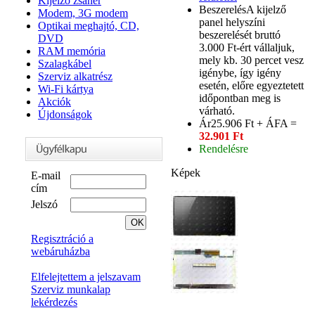
Kijelző zsanér
Beszerelés
A kijelző
Modem, 3G modem
panel helyszíni
Optikai meghajtó, CD,
beszerelését bruttó
DVD
3.000 Ft-ért vállaljuk,
RAM memória
mely kb. 30 percet vesz
Szalagkábel
igénybe, így igény
Szerviz alkatrész
esetén, előre egyeztetett
Wi-Fi kártya
időpontban meg is
Akciók
várható.
Újdonságok
Ár
25.906 Ft + ÁFA =
32.901 Ft
Rendelésre
Képek
E-mail
cím
Jelszó
Regisztráció a
webáruházba
Elfelejtettem a jelszavam
Szerviz munkalap
lekérdezés