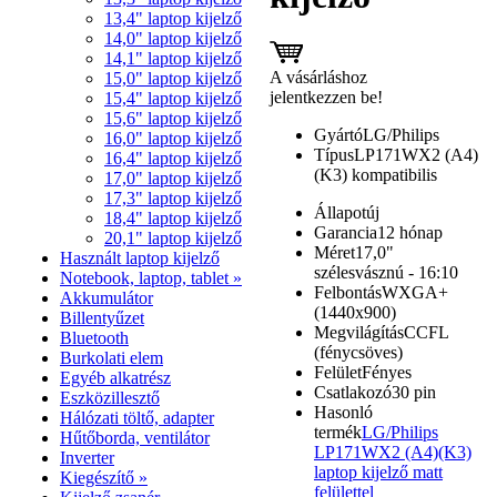
13,4" laptop kijelző
14,0" laptop kijelző
14,1" laptop kijelző
A vásárláshoz
15,0" laptop kijelző
jelentkezzen be!
15,4" laptop kijelző
15,6" laptop kijelző
Gyártó
LG/Philips
16,0" laptop kijelző
Típus
LP171WX2 (A4)
16,4" laptop kijelző
(K3) kompatibilis
17,0" laptop kijelző
17,3" laptop kijelző
Állapot
új
18,4" laptop kijelző
Garancia
12 hónap
20,1" laptop kijelző
Méret
17,0"
Használt laptop kijelző
szélesvásznú - 16:10
Notebook, laptop, tablet »
Felbontás
WXGA+
Akkumulátor
(1440x900)
Billentyűzet
Megvilágítás
CCFL
Bluetooth
(fénycsöves)
Burkolati elem
Felület
Fényes
Egyéb alkatrész
Csatlakozó
30 pin
Eszközillesztő
Hasonló
Hálózati töltő, adapter
termék
LG/Philips
Hűtőborda, ventilátor
LP171WX2 (A4)(K3)
Inverter
laptop kijelző matt
Kiegészítő »
felülettel