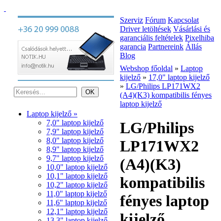
Szerviz
Fórum
Kapcsolat
Driver letöltések
Vásárlási és
garanciális feltételek
Pixelhiba
garancia
Partnereink
Állás
Blog
Webshop főoldal
»
Laptop
kijelző
»
17,0" laptop kijelző
»
LG/Philips LP171WX2
(A4)(K3) kompatibilis fényes
laptop kijelző
Laptop kijelző »
7,0" laptop kijelző
LG/Philips
7,9" laptop kijelző
8,0" laptop kijelző
LP171WX2
8,9" laptop kijelző
9,7" laptop kijelző
(A4)(K3)
10,0" laptop kijelző
10,1" laptop kijelző
kompatibilis
10,2" laptop kijelző
11,0" laptop kijelző
fényes laptop
11,6" laptop kijelző
12,1" laptop kijelző
kijelző
13,3" laptop kijelző