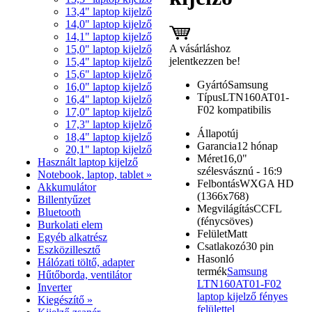
13,4" laptop kijelző
14,0" laptop kijelző
14,1" laptop kijelző
A vásárláshoz
15,0" laptop kijelző
jelentkezzen be!
15,4" laptop kijelző
15,6" laptop kijelző
Gyártó
Samsung
16,0" laptop kijelző
Típus
LTN160AT01-
16,4" laptop kijelző
F02 kompatibilis
17,0" laptop kijelző
17,3" laptop kijelző
Állapot
új
18,4" laptop kijelző
Garancia
12 hónap
20,1" laptop kijelző
Méret
16,0"
Használt laptop kijelző
szélesvásznú - 16:9
Notebook, laptop, tablet »
Felbontás
WXGA HD
Akkumulátor
(1366x768)
Billentyűzet
Megvilágítás
CCFL
Bluetooth
(fénycsöves)
Burkolati elem
Felület
Matt
Egyéb alkatrész
Csatlakozó
30 pin
Eszközillesztő
Hasonló
Hálózati töltő, adapter
termék
Samsung
Hűtőborda, ventilátor
LTN160AT01-F02
Inverter
laptop kijelző fényes
Kiegészítő »
felülettel