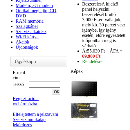
Kijelző zsanér
Beszerelés
A kijelző
Modem, 3G modem
panel helyszíni
Optikai meghajtó, CD,
beszerelését bruttó
DVD
3.000 Ft-ért vállaljuk,
RAM memória
mely kb. 30 percet vesz
Szalagkábel
igénybe, így igény
Szerviz alkatrész
esetén, előre egyeztetett
Wi-Fi kártya
időpontban meg is
Akciók
várható.
Újdonságok
Ár
55.039 Ft + ÁFA =
69.900 Ft
Rendelésre
Képek
E-mail
cím
Jelszó
Regisztráció a
webáruházba
Elfelejtettem a jelszavam
Szerviz munkalap
lekérdezés