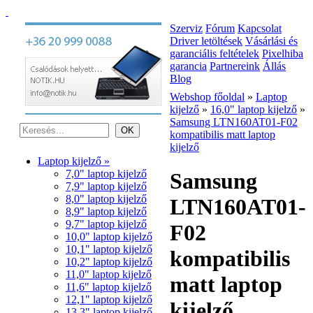
Szerviz
Fórum
Kapcsolat
Driver letöltések
Vásárlási és
garanciális feltételek
Pixelhiba
garancia
Partnereink
Állás
Blog
Webshop főoldal
»
Laptop
kijelző
»
16,0" laptop kijelző
»
Samsung LTN160AT01-F02
kompatibilis matt laptop
kijelző
Laptop kijelző »
7,0" laptop kijelző
Samsung
7,9" laptop kijelző
8,0" laptop kijelző
LTN160AT01-
8,9" laptop kijelző
9,7" laptop kijelző
F02
10,0" laptop kijelző
10,1" laptop kijelző
kompatibilis
10,2" laptop kijelző
11,0" laptop kijelző
matt laptop
11,6" laptop kijelző
12,1" laptop kijelző
kijelző
13,3" laptop kijelző