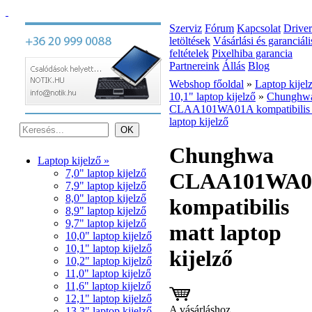
Szerviz
Fórum
Kapcsolat
Driver
letöltések
Vásárlási és garanciáli
feltételek
Pixelhiba garancia
Partnereink
Állás
Blog
Webshop főoldal
»
Laptop kijel
10,1" laptop kijelző
»
Chunghw
CLAA101WA01A kompatibilis 
laptop kijelző
Chunghwa
Laptop kijelző »
7,0" laptop kijelző
CLAA101WA0
7,9" laptop kijelző
8,0" laptop kijelző
kompatibilis
8,9" laptop kijelző
9,7" laptop kijelző
matt laptop
10,0" laptop kijelző
10,1" laptop kijelző
kijelző
10,2" laptop kijelző
11,0" laptop kijelző
11,6" laptop kijelző
12,1" laptop kijelző
A vásárláshoz
13,3" laptop kijelző