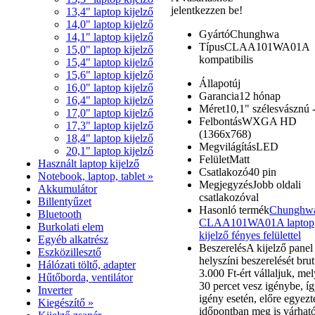
jelentkezzen be!
13,4" laptop kijelző
14,0" laptop kijelző
Gyártó
Chunghwa
14,1" laptop kijelző
Típus
CLAA101WA01A
15,0" laptop kijelző
kompatibilis
15,4" laptop kijelző
15,6" laptop kijelző
Állapot
új
16,0" laptop kijelző
Garancia
12 hónap
16,4" laptop kijelző
Méret
10,1" szélesvásznú 
17,0" laptop kijelző
Felbontás
WXGA HD
17,3" laptop kijelző
(1366x768)
18,4" laptop kijelző
Megvilágítás
LED
20,1" laptop kijelző
Felület
Matt
Használt laptop kijelző
Csatlakozó
40 pin
Notebook, laptop, tablet »
Megjegyzés
Jobb oldali
Akkumulátor
csatlakozóval
Billentyűzet
Hasonló termék
Chunghw
Bluetooth
CLAA101WA01A laptop
Burkolati elem
kijelző fényes felülettel
Egyéb alkatrész
Beszerelés
A kijelző panel
Eszközillesztő
helyszíni beszerelését brut
Hálózati töltő, adapter
3.000 Ft-ért vállaljuk, mel
Hűtőborda, ventilátor
30 percet vesz igénybe, í
Inverter
igény esetén, előre egyezte
Kiegészítő »
időpontban meg is várható