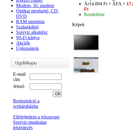
Kijelző zsanér
Ár
14.094 Ft + ÁFA =
17.
Modem, 3G modem
Ft
Optikai meghajtó, CD,
Rendelésre
DVD
RAM memória
Képek
Szalagkábel
Szerviz alkatrész
Wi-Fi kártya
Akciók
Újdonságok
E-mail
cím
Jelszó
Regisztráció a
webáruházba
Elfelejtettem a jelszavam
Szerviz munkalap
lekérdezés