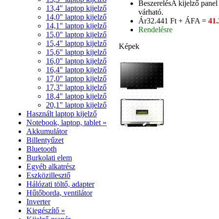
Beszerelés
A kijelző panel
13,4" laptop kijelző
várható.
14,0" laptop kijelző
Ár
32.441 Ft + ÁFA =
41.
14,1" laptop kijelző
Rendelésre
15,0" laptop kijelző
15,4" laptop kijelző
Képek
15,6" laptop kijelző
16,0" laptop kijelző
16,4" laptop kijelző
17,0" laptop kijelző
17,3" laptop kijelző
18,4" laptop kijelző
20,1" laptop kijelző
Használt laptop kijelző
Notebook, laptop, tablet »
Akkumulátor
Billentyűzet
Bluetooth
Burkolati elem
Egyéb alkatrész
Eszközillesztő
Hálózati töltő, adapter
Hűtőborda, ventilátor
Inverter
Kiegészítő »