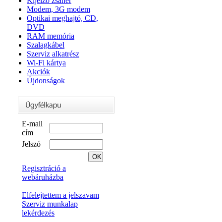
Kijelző zsanér
Modem, 3G modem
Optikai meghajtó, CD,
DVD
RAM memória
Szalagkábel
Szerviz alkatrész
Wi-Fi kártya
Akciók
Újdonságok
E-mail
cím
Jelszó
Regisztráció a
webáruházba
Elfelejtettem a jelszavam
Szerviz munkalap
lekérdezés