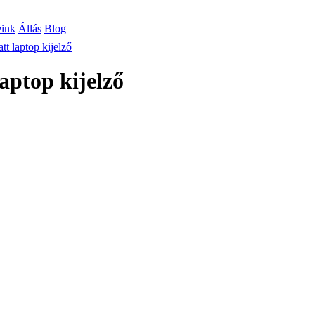
eink
Állás
Blog
 laptop kijelző
ptop kijelző