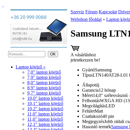
Szerviz
Fórum
Kapcsolat
Driver
Webshop főoldal
»
Laptop kijel
Samsung LTN14
A vásárláshoz
jelentkezzen be!
Laptop kijelző »
Gyártó
Samsung
7,0" laptop kijelző
Típus
LTN140AT28-L01 ko
7,9" laptop kijelző
8,0" laptop kijelző
Állapot
új
8,9" laptop kijelző
Garancia
12 hónap
9,7" laptop kijelző
Méret
14,0" szélesvásznú 
10,0" laptop kijelző
Felbontás
WXGA HD (136
10,1" laptop kijelző
Megvilágítás
LED
10,2" laptop kijelző
Felület
Matt
11,0" laptop kijelző
Csatlakozó
40 pin
11,6" laptop kijelző
Megjegyzés
Jobb oldali cs
12,1" laptop kijelző
Hasonló termék
Samsung L
13,3" laptop kijelző