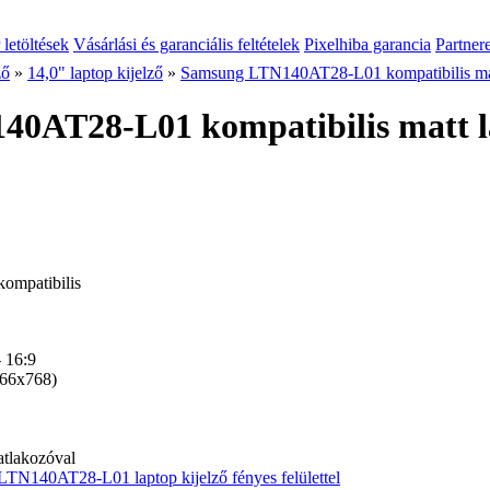
 letöltések
Vásárlási és garanciális feltételek
Pixelhiba garancia
Partner
ző
»
14,0" laptop kijelző
»
Samsung LTN140AT28-L01 kompatibilis matt
0AT28-L01 kompatibilis matt la
mpatibilis
- 16:9
6x768)
atlakozóval
TN140AT28-L01 laptop kijelző fényes felülettel