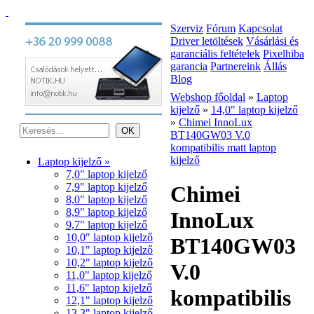
Szerviz
Fórum
Kapcsolat
Driver letöltések
Vásárlási és
garanciális feltételek
Pixelhiba
garancia
Partnereink
Állás
Blog
Webshop főoldal
»
Laptop
kijelző
»
14,0" laptop kijelző
»
Chimei InnoLux
BT140GW03 V.0
kompatibilis matt laptop
kijelző
Laptop kijelző »
7,0" laptop kijelző
7,9" laptop kijelző
Chimei
8,0" laptop kijelző
8,9" laptop kijelző
InnoLux
9,7" laptop kijelző
10,0" laptop kijelző
BT140GW03
10,1" laptop kijelző
10,2" laptop kijelző
V.0
11,0" laptop kijelző
11,6" laptop kijelző
kompatibilis
12,1" laptop kijelző
13,3" laptop kijelző