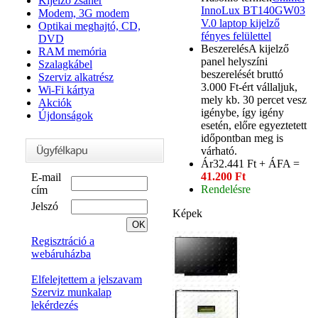
Kijelző zsanér
InnoLux BT140GW03
Modem, 3G modem
V.0 laptop kijelző
Optikai meghajtó, CD,
fényes felülettel
DVD
Beszerelés
A kijelző
RAM memória
panel helyszíni
Szalagkábel
beszerelését bruttó
Szerviz alkatrész
3.000 Ft-ért vállaljuk,
Wi-Fi kártya
mely kb. 30 percet vesz
Akciók
igénybe, így igény
Újdonságok
esetén, előre egyeztetett
időpontban meg is
várható.
Ár
32.441 Ft + ÁFA =
41.200 Ft
E-mail
Rendelésre
cím
Jelszó
Képek
Regisztráció a
webáruházba
Elfelejtettem a jelszavam
Szerviz munkalap
lekérdezés