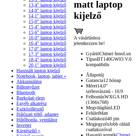
matt laptop
13,4" laptop kijelző
14,0" laptop kijelző
kijelző
14,1" laptop kijelző
15,0" laptop kijelző
15,4" laptop kijelző
15,6" laptop kijelző
A vásárláshoz
16,0" laptop kijelző
jelentkezzen be!
16,4" laptop kijelző
17,0" laptop kijelző
Gyártó
Chimei InnoLux
17,3" laptop kijelző
Típus
BT140GW03 V.0
18,4" laptop kijelző
kompatibilis
20,1" laptop kijelző
Használt laptop kijelző
Állapot
új
Notebook, laptop, tablet »
Garancia
12 hónap
Akkumulátor
Méret
14,0"
Billentyűzet
szélesvásznú - 16:9
Bluetooth
Felbontás
WXGA HD
Burkolati elem
(1366x768)
Egyéb alkatrész
Megvilágítás
LED
Eszközillesztő
Felület
Matt
Hálózati töltő, adapter
Csatlakozó
40 pin
Hűtőborda, ventilátor
Megjegyzés
Jobb oldali
Inverter
csatlakozóval
Kiegészítő »
Hasonló termék
Chimei