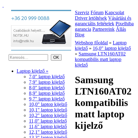
Szerviz
Fórum
Kapcsolat
Driver letöltések
Vásárlási és
garanciális feltételek
Pixelhiba
garancia
Partnereink
Állás
Blog
Webshop főoldal
»
Laptop
kijelző
»
16,0" laptop kijelző
»
Samsung LTN160AT02
kompatibilis matt laptop
kijelző
Laptop kijelző »
7,0" laptop kijelző
Samsung
7,9" laptop kijelző
8,0" laptop kijelző
LTN160AT02
8,9" laptop kijelző
9,7" laptop kijelző
kompatibilis
10,0" laptop kijelző
10,1" laptop kijelző
matt laptop
10,2" laptop kijelző
11,0" laptop kijelző
kijelző
11,6" laptop kijelző
12,1" laptop kijelző
13,3" laptop kijelző