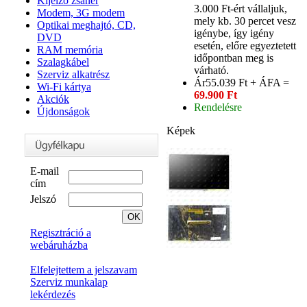
Kijelző zsanér
3.000 Ft-ért vállaljuk,
Modem, 3G modem
mely kb. 30 percet vesz
Optikai meghajtó, CD,
igénybe, így igény
DVD
esetén, előre egyeztetett
RAM memória
időpontban meg is
Szalagkábel
várható.
Szerviz alkatrész
Ár
55.039 Ft + ÁFA =
Wi-Fi kártya
69.900 Ft
Akciók
Rendelésre
Újdonságok
Képek
E-mail
cím
Jelszó
Regisztráció a
webáruházba
Elfelejtettem a jelszavam
Szerviz munkalap
lekérdezés