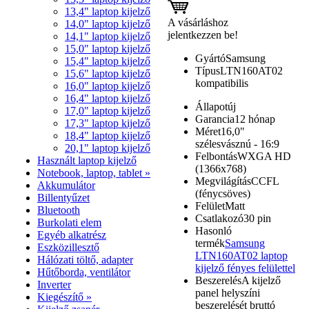
13,4" laptop kijelző
A vásárláshoz
14,0" laptop kijelző
jelentkezzen be!
14,1" laptop kijelző
15,0" laptop kijelző
Gyártó
Samsung
15,4" laptop kijelző
Típus
LTN160AT02
15,6" laptop kijelző
kompatibilis
16,0" laptop kijelző
16,4" laptop kijelző
Állapot
új
17,0" laptop kijelző
Garancia
12 hónap
17,3" laptop kijelző
Méret
16,0"
18,4" laptop kijelző
szélesvásznú - 16:9
20,1" laptop kijelző
Felbontás
WXGA HD
Használt laptop kijelző
(1366x768)
Notebook, laptop, tablet »
Megvilágítás
CCFL
Akkumulátor
(fénycsöves)
Billentyűzet
Felület
Matt
Bluetooth
Csatlakozó
30 pin
Burkolati elem
Hasonló
Egyéb alkatrész
termék
Samsung
Eszközillesztő
LTN160AT02 laptop
Hálózati töltő, adapter
kijelző fényes felülettel
Hűtőborda, ventilátor
Beszerelés
A kijelző
Inverter
panel helyszíni
Kiegészítő »
beszerelését bruttó