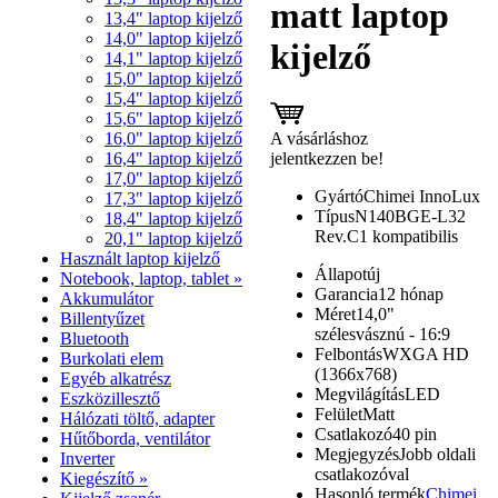
matt laptop
13,4" laptop kijelző
14,0" laptop kijelző
kijelző
14,1" laptop kijelző
15,0" laptop kijelző
15,4" laptop kijelző
15,6" laptop kijelző
A vásárláshoz
16,0" laptop kijelző
jelentkezzen be!
16,4" laptop kijelző
17,0" laptop kijelző
Gyártó
Chimei InnoLux
17,3" laptop kijelző
Típus
N140BGE-L32
18,4" laptop kijelző
Rev.C1 kompatibilis
20,1" laptop kijelző
Használt laptop kijelző
Állapot
új
Notebook, laptop, tablet »
Garancia
12 hónap
Akkumulátor
Méret
14,0"
Billentyűzet
szélesvásznú - 16:9
Bluetooth
Felbontás
WXGA HD
Burkolati elem
(1366x768)
Egyéb alkatrész
Megvilágítás
LED
Eszközillesztő
Felület
Matt
Hálózati töltő, adapter
Csatlakozó
40 pin
Hűtőborda, ventilátor
Megjegyzés
Jobb oldali
Inverter
csatlakozóval
Kiegészítő »
Hasonló termék
Chimei