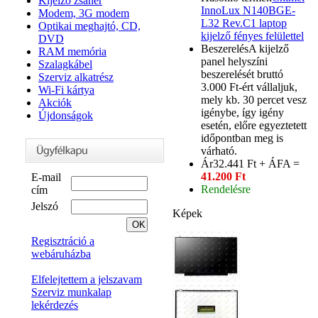
Kijelző zsanér
InnoLux N140BGE-
Modem, 3G modem
L32 Rev.C1 laptop
Optikai meghajtó, CD,
kijelző fényes felülettel
DVD
Beszerelés
A kijelző
RAM memória
panel helyszíni
Szalagkábel
beszerelését bruttó
Szerviz alkatrész
3.000 Ft-ért vállaljuk,
Wi-Fi kártya
mely kb. 30 percet vesz
Akciók
igénybe, így igény
Újdonságok
esetén, előre egyeztetett
időpontban meg is
várható.
Ár
32.441 Ft + ÁFA =
41.200 Ft
E-mail
Rendelésre
cím
Jelszó
Képek
Regisztráció a
webáruházba
Elfelejtettem a jelszavam
Szerviz munkalap
lekérdezés