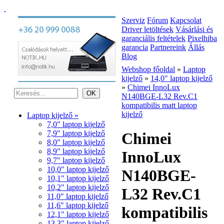
Szerviz
Fórum
Kapcsolat
Driver letöltések
Vásárlási és
garanciális feltételek
Pixelhiba
garancia
Partnereink
Állás
Blog
Webshop főoldal
»
Laptop
kijelző
»
14,0" laptop kijelző
»
Chimei InnoLux
N140BGE-L32 Rev.C1
kompatibilis matt laptop
kijelző
Laptop kijelző »
7,0" laptop kijelző
7,9" laptop kijelző
Chimei
8,0" laptop kijelző
8,9" laptop kijelző
InnoLux
9,7" laptop kijelző
10,0" laptop kijelző
N140BGE-
10,1" laptop kijelző
10,2" laptop kijelző
L32 Rev.C1
11,0" laptop kijelző
11,6" laptop kijelző
kompatibilis
12,1" laptop kijelző
13,3" laptop kijelző