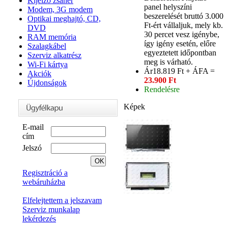
Kijelző zsanér
panel helyszíni
Modem, 3G modem
beszerelését bruttó 3.000
Optikai meghajtó, CD,
Ft-ért vállaljuk, mely kb.
DVD
30 percet vesz igénybe,
RAM memória
így igény esetén, előre
Szalagkábel
egyeztetett időpontban
Szerviz alkatrész
meg is várható.
Wi-Fi kártya
Ár
18.819 Ft + ÁFA =
Akciók
23.900 Ft
Újdonságok
Rendelésre
Képek
E-mail
cím
Jelszó
Regisztráció a
webáruházba
Elfelejtettem a jelszavam
Szerviz munkalap
lekérdezés