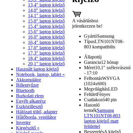
13,4" laptop kijelző
14,0" laptop kijelző
14,1" laptop kijelző
A vásárláshoz
15,0" laptop kijelző
jelentkezzen be!
15,4" laptop kijelző
15,6" laptop kijelző
Gyártó
Samsung
16,0" laptop kijelző
Típus
LTN101NT08-
16,4" laptop kijelző
803 kompatibilis
17,0" laptop kijelző
17,3" laptop kijelző
Állapot
új
18,4" laptop kijelző
Garancia
12 hónap
20,1" laptop kijelző
Méret
10,1" szélesvásznú
Használt laptop kijelző
- 17:10
Notebook, laptop, tablet »
Felbontás
WSVGA
Akkumulátor
(1024x600)
Billentyűzet
Megvilágítás
LED
Bluetooth
Felület
Fényes
Burkolati elem
Csatlakozó
40 pin
Egyéb alkatrész
Hasonló
Eszközillesztő
termék
Samsung
Hálózati töltő, adapter
LTN101NT08-803
Hűtőborda, ventilátor
laptop kijelző matt
Inverter
felülettel
Kiegészítő »
Beszerelés
A kijelző