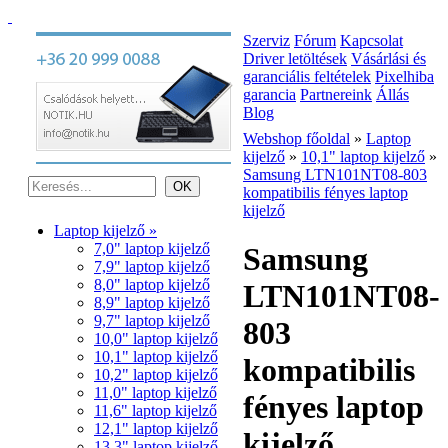
Szerviz
Fórum
Kapcsolat
Driver letöltések
Vásárlási és
garanciális feltételek
Pixelhiba
garancia
Partnereink
Állás
Blog
Webshop főoldal
»
Laptop
kijelző
»
10,1" laptop kijelző
»
Samsung LTN101NT08-803
kompatibilis fényes laptop
kijelző
Laptop kijelző »
7,0" laptop kijelző
Samsung
7,9" laptop kijelző
8,0" laptop kijelző
LTN101NT08-
8,9" laptop kijelző
9,7" laptop kijelző
803
10,0" laptop kijelző
10,1" laptop kijelző
kompatibilis
10,2" laptop kijelző
11,0" laptop kijelző
fényes laptop
11,6" laptop kijelző
12,1" laptop kijelző
kijelző
13,3" laptop kijelző