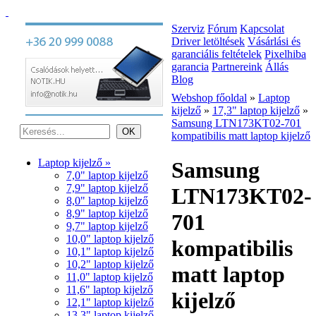
Szerviz
Fórum
Kapcsolat
Driver letöltések
Vásárlási és
garanciális feltételek
Pixelhiba
garancia
Partnereink
Állás
Blog
Webshop főoldal
»
Laptop
kijelző
»
17,3" laptop kijelző
»
Samsung LTN173KT02-701
kompatibilis matt laptop kijelző
Laptop kijelző »
Samsung
7,0" laptop kijelző
7,9" laptop kijelző
LTN173KT02-
8,0" laptop kijelző
8,9" laptop kijelző
701
9,7" laptop kijelző
10,0" laptop kijelző
kompatibilis
10,1" laptop kijelző
10,2" laptop kijelző
matt laptop
11,0" laptop kijelző
11,6" laptop kijelző
kijelző
12,1" laptop kijelző
13,3" laptop kijelző