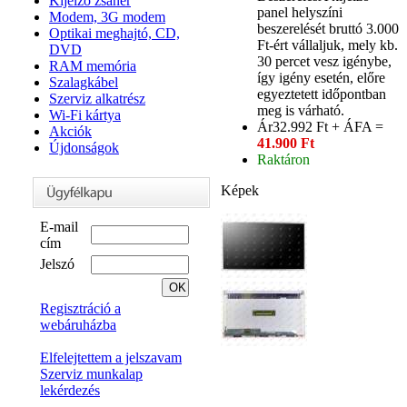
Kijelző zsanér
panel helyszíni
Modem, 3G modem
beszerelését bruttó 3.000
Optikai meghajtó, CD,
Ft-ért vállaljuk, mely kb.
DVD
30 percet vesz igénybe,
RAM memória
így igény esetén, előre
Szalagkábel
egyeztetett időpontban
Szerviz alkatrész
meg is várható.
Wi-Fi kártya
Ár
32.992 Ft + ÁFA =
Akciók
41.900 Ft
Újdonságok
Raktáron
Képek
E-mail
cím
Jelszó
Regisztráció a
webáruházba
Elfelejtettem a jelszavam
Szerviz munkalap
lekérdezés