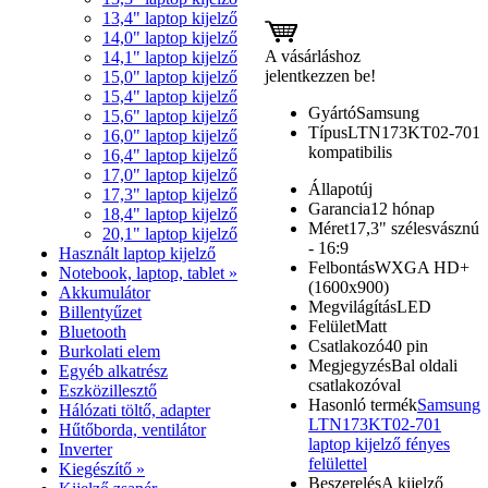
13,4" laptop kijelző
14,0" laptop kijelző
A vásárláshoz
14,1" laptop kijelző
jelentkezzen be!
15,0" laptop kijelző
15,4" laptop kijelző
Gyártó
Samsung
15,6" laptop kijelző
Típus
LTN173KT02-701
16,0" laptop kijelző
kompatibilis
16,4" laptop kijelző
17,0" laptop kijelző
Állapot
új
17,3" laptop kijelző
Garancia
12 hónap
18,4" laptop kijelző
Méret
17,3" szélesvásznú
20,1" laptop kijelző
- 16:9
Használt laptop kijelző
Felbontás
WXGA HD+
Notebook, laptop, tablet »
(1600x900)
Akkumulátor
Megvilágítás
LED
Billentyűzet
Felület
Matt
Bluetooth
Csatlakozó
40 pin
Burkolati elem
Megjegyzés
Bal oldali
Egyéb alkatrész
csatlakozóval
Eszközillesztő
Hasonló termék
Samsung
Hálózati töltő, adapter
LTN173KT02-701
Hűtőborda, ventilátor
laptop kijelző fényes
Inverter
felülettel
Kiegészítő »
Beszerelés
A kijelző