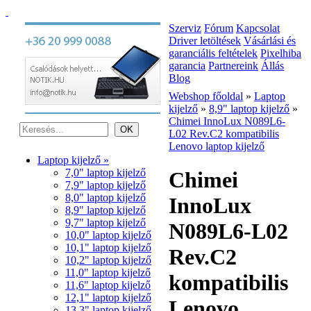
Szerviz
Fórum
Kapcsolat
Driver letöltések
Vásárlási és
garanciális feltételek
Pixelhiba
garancia
Partnereink
Állás
Blog
Webshop főoldal
»
Laptop
kijelző
»
8,9" laptop kijelző
»
Chimei InnoLux N089L6-
L02 Rev.C2 kompatibilis
Lenovo laptop kijelző
Laptop kijelző »
7,0" laptop kijelző
Chimei
7,9" laptop kijelző
8,0" laptop kijelző
InnoLux
8,9" laptop kijelző
9,7" laptop kijelző
N089L6-L02
10,0" laptop kijelző
10,1" laptop kijelző
Rev.C2
10,2" laptop kijelző
11,0" laptop kijelző
kompatibilis
11,6" laptop kijelző
12,1" laptop kijelző
Lenovo
13,3" laptop kijelző