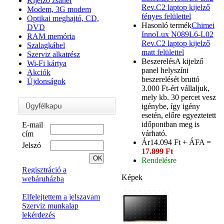
Kijelző zsanér
Rev.C2 laptop kijelző
Modem, 3G modem
fényes felülettel
Optikai meghajtó, CD,
Hasonló termék
Chimei
DVD
InnoLux N089L6-L02
RAM memória
Rev.C2 laptop kijelző
Szalagkábel
matt felülettel
Szerviz alkatrész
Beszerelés
A kijelző
Wi-Fi kártya
panel helyszíni
Akciók
beszerelését bruttó
Újdonságok
3.000 Ft-ért vállaljuk,
mely kb. 30 percet vesz
igénybe, így igény
esetén, előre egyeztetett
időpontban meg is
E-mail
várható.
cím
Ár
14.094 Ft + ÁFA =
Jelszó
17.899 Ft
Rendelésre
Regisztráció a
Képek
webáruházba
Elfelejtettem a jelszavam
Szerviz munkalap
lekérdezés