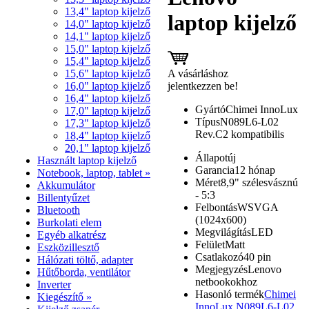
13,4" laptop kijelző
laptop kijelző
14,0" laptop kijelző
14,1" laptop kijelző
15,0" laptop kijelző
15,4" laptop kijelző
A vásárláshoz
15,6" laptop kijelző
jelentkezzen be!
16,0" laptop kijelző
16,4" laptop kijelző
Gyártó
Chimei InnoLux
17,0" laptop kijelző
Típus
N089L6-L02
17,3" laptop kijelző
Rev.C2 kompatibilis
18,4" laptop kijelző
20,1" laptop kijelző
Állapot
új
Használt laptop kijelző
Garancia
12 hónap
Notebook, laptop, tablet »
Méret
8,9" szélesvásznú
Akkumulátor
- 5:3
Billentyűzet
Felbontás
WSVGA
Bluetooth
(1024x600)
Burkolati elem
Megvilágítás
LED
Egyéb alkatrész
Felület
Matt
Eszközillesztő
Csatlakozó
40 pin
Hálózati töltő, adapter
Megjegyzés
Lenovo
Hűtőborda, ventilátor
netbookokhoz
Inverter
Hasonló termék
Chimei
Kiegészítő »
InnoLux N089L6-L02