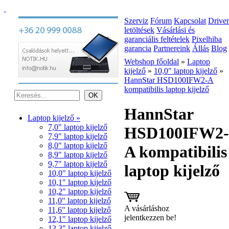
Szerviz
Fórum
Kapcsolat
Driver
letöltések
Vásárlási és
garanciális feltételek
Pixelhiba
garancia
Partnereink
Állás
Blog
Webshop főoldal
»
Laptop
kijelző
»
10,0" laptop kijelző
»
HannStar HSD100IFW2-A
kompatibilis laptop kijelző
HannStar
Laptop kijelző »
7,0" laptop kijelző
HSD100IFW2-
7,9" laptop kijelző
8,0" laptop kijelző
A kompatibilis
8,9" laptop kijelző
9,7" laptop kijelző
laptop kijelző
10,0" laptop kijelző
10,1" laptop kijelző
10,2" laptop kijelző
11,0" laptop kijelző
A vásárláshoz
11,6" laptop kijelző
jelentkezzen be!
12,1" laptop kijelző
13,3" laptop kijelző