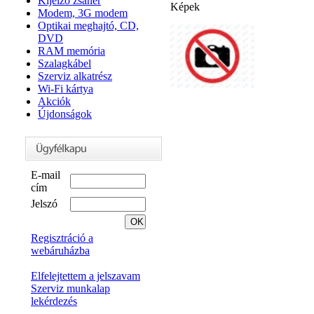
Kijelző zsanér
Képek
Modem, 3G modem
Optikai meghajtó, CD,
DVD
RAM memória
Szalagkábel
Szerviz alkatrész
Wi-Fi kártya
Akciók
Újdonságok
E-mail
cím
Jelszó
Regisztráció a
webáruházba
Elfelejtettem a jelszavam
Szerviz munkalap
lekérdezés