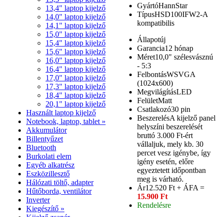
Gyártó
HannStar
13,4" laptop kijelző
Típus
HSD100IFW2-A
14,0" laptop kijelző
kompatibilis
14,1" laptop kijelző
15,0" laptop kijelző
Állapot
új
15,4" laptop kijelző
Garancia
12 hónap
15,6" laptop kijelző
Méret
10,0" szélesvásznú
16,0" laptop kijelző
- 5:3
16,4" laptop kijelző
Felbontás
WSVGA
17,0" laptop kijelző
(1024x600)
17,3" laptop kijelző
Megvilágítás
LED
18,4" laptop kijelző
Felület
Matt
20,1" laptop kijelző
Csatlakozó
30 pin
Használt laptop kijelző
Beszerelés
A kijelző panel
Notebook, laptop, tablet »
helyszíni beszerelését
Akkumulátor
bruttó 3.000 Ft-ért
Billentyűzet
vállaljuk, mely kb. 30
Bluetooth
percet vesz igénybe, így
Burkolati elem
igény esetén, előre
Egyéb alkatrész
egyeztetett időpontban
Eszközillesztő
meg is várható.
Hálózati töltő, adapter
Ár
12.520 Ft + ÁFA =
Hűtőborda, ventilátor
15.900 Ft
Inverter
Rendelésre
Kiegészítő »