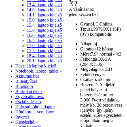
13,4" laptop kijelző
A vásárláshoz
14,0" laptop kijelző
jelentkezzen be!
14,1" laptop kijelző
15,0" laptop kijelző
Gyártó
LG/Philips
15,4" laptop kijelző
Típus
LP079QX1 (SP)
15,6" laptop kijelző
(0V) kompatibilis
16,0" laptop kijelző
16,4" laptop kijelző
Állapot
új
17,0" laptop kijelző
Garancia
12 hónap
17,3" laptop kijelző
Méret
7,9" normál - 4:3
18,4" laptop kijelző
Felbontás
QXGA
20,1" laptop kijelző
(2048x1536)
Használt laptop kijelző
Megvilágítás
LED
Notebook, laptop, tablet »
Felület
Fényes
Akkumulátor
Csatlakozó
32 pin
Billentyűzet
Beszerelés
A kijelző
Bluetooth
panel helyszíni
Burkolati elem
beszerelését bruttó
Egyéb alkatrész
3.000 Ft-ért vállaljuk,
Eszközillesztő
mely kb. 30 percet vesz
Hálózati töltő, adapter
igénybe, így igény
Hűtőborda, ventilátor
esetén, előre egyeztetett
Inverter
időpontban meg is
Kiegészítő »
várható.