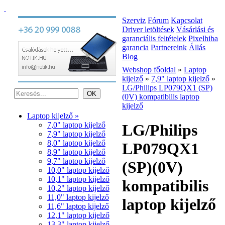
Szerviz
Fórum
Kapcsolat
Driver letöltések
Vásárlási és
garanciális feltételek
Pixelhiba
garancia
Partnereink
Állás
Blog
Webshop főoldal
»
Laptop
kijelző
»
7,9" laptop kijelző
»
LG/Philips LP079QX1 (SP)
(0V) kompatibilis laptop
kijelző
Laptop kijelző »
7,0" laptop kijelző
LG/Philips
7,9" laptop kijelző
8,0" laptop kijelző
LP079QX1
8,9" laptop kijelző
9,7" laptop kijelző
(SP)(0V)
10,0" laptop kijelző
10,1" laptop kijelző
kompatibilis
10,2" laptop kijelző
11,0" laptop kijelző
laptop kijelző
11,6" laptop kijelző
12,1" laptop kijelző
13,3" laptop kijelző