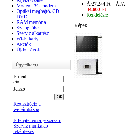
Kijelző zsanér
Ár
27.244 Ft + ÁFA =
Modem, 3G modem
34.600 Ft
Optikai meghajtó, CD,
Rendelésre
DVD
RAM memória
Képek
Szalagkábel
Szerviz alkatrész
Wi-Fi kártya
Akciók
Újdonságok
E-mail
cím
Jelszó
Regisztráció a
webáruházba
Elfelejtettem a jelszavam
Szerviz munkalap
lekérdezés