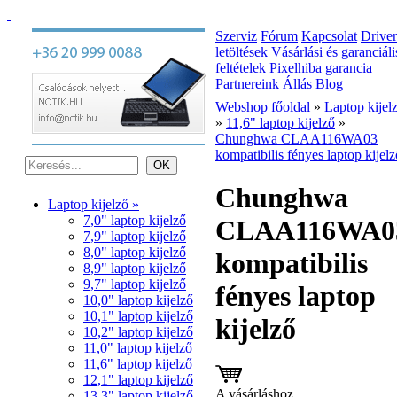
Szerviz
Fórum
Kapcsolat
Driver
letöltések
Vásárlási és garanciáli
feltételek
Pixelhiba garancia
Partnereink
Állás
Blog
Webshop főoldal
»
Laptop kijel
»
11,6" laptop kijelző
»
Chunghwa CLAA116WA03
kompatibilis fényes laptop kijelz
Chunghwa
Laptop kijelző »
7,0" laptop kijelző
CLAA116WA0
7,9" laptop kijelző
8,0" laptop kijelző
kompatibilis
8,9" laptop kijelző
9,7" laptop kijelző
fényes laptop
10,0" laptop kijelző
10,1" laptop kijelző
kijelző
10,2" laptop kijelző
11,0" laptop kijelző
11,6" laptop kijelző
12,1" laptop kijelző
A vásárláshoz
13,3" laptop kijelző