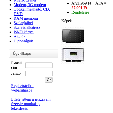
Kijelző zsanér
Ár
21.969 Ft + ÁFA =
Modem, 3G modem
27.901 Ft
Optikai meghajtó, CD,
Rendelésre
DVD
RAM memória
Képek
Szalagkábel
Szerviz alkatrész
Wi-Fi kártya
Akciók
Újdonságok
E-mail
cím
Jelszó
Regisztráció a
webáruházba
Elfelejtettem a jelszavam
Szerviz munkalap
lekérdezés