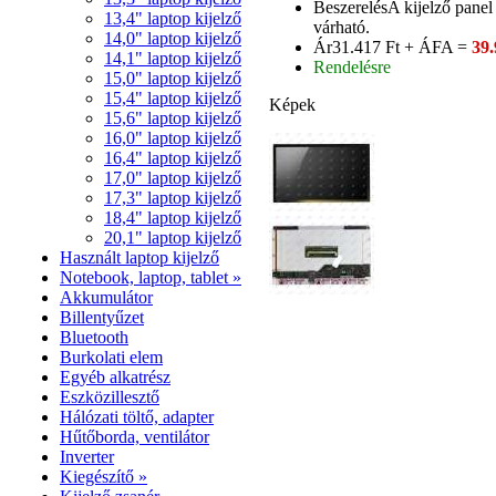
Beszerelés
A kijelző panel
13,4" laptop kijelző
várható.
14,0" laptop kijelző
Ár
31.417 Ft + ÁFA =
39.
14,1" laptop kijelző
Rendelésre
15,0" laptop kijelző
15,4" laptop kijelző
Képek
15,6" laptop kijelző
16,0" laptop kijelző
16,4" laptop kijelző
17,0" laptop kijelző
17,3" laptop kijelző
18,4" laptop kijelző
20,1" laptop kijelző
Használt laptop kijelző
Notebook, laptop, tablet »
Akkumulátor
Billentyűzet
Bluetooth
Burkolati elem
Egyéb alkatrész
Eszközillesztő
Hálózati töltő, adapter
Hűtőborda, ventilátor
Inverter
Kiegészítő »