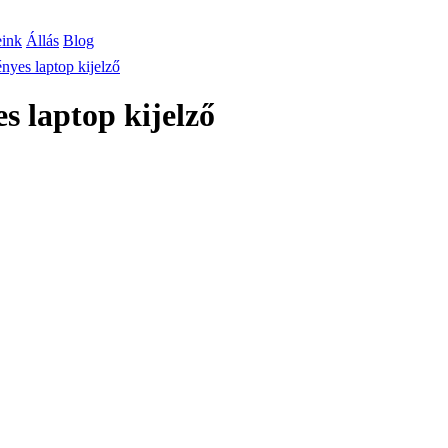
eink
Állás
Blog
yes laptop kijelző
 laptop kijelző