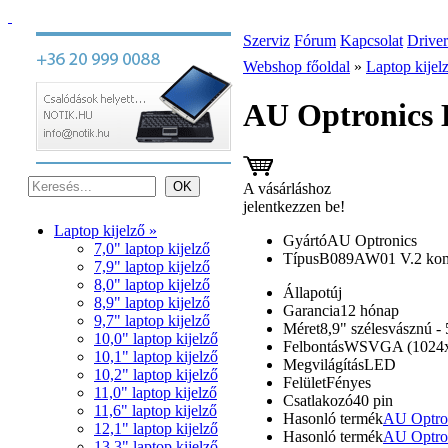
Szerviz
Fórum
Kapcsolat
Driver
Webshop főoldal
»
Laptop kijel
AU Optronics B
A vásárláshoz
jelentkezzen be!
Laptop kijelző »
Gyártó
AU Optronics
7,0" laptop kijelző
Típus
B089AW01 V.2 komp
7,9" laptop kijelző
8,0" laptop kijelző
Állapot
új
8,9" laptop kijelző
Garancia
12 hónap
9,7" laptop kijelző
Méret
8,9" szélesvásznú - 
10,0" laptop kijelző
Felbontás
WSVGA (1024x
10,1" laptop kijelző
Megvilágítás
LED
10,2" laptop kijelző
Felület
Fényes
11,0" laptop kijelző
Csatlakozó
40 pin
11,6" laptop kijelző
Hasonló termék
AU Optron
12,1" laptop kijelző
Hasonló termék
AU Optron
13,3" laptop kijelző