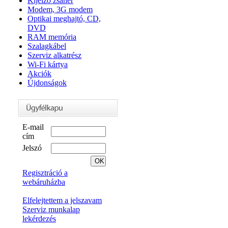
Kijelző zsanér
Modem, 3G modem
Optikai meghajtó, CD,
DVD
RAM memória
Szalagkábel
Szerviz alkatrész
Wi-Fi kártya
Akciók
Újdonságok
E-mail
cím
Jelszó
Regisztráció a
webáruházba
Elfelejtettem a jelszavam
Szerviz munkalap
lekérdezés