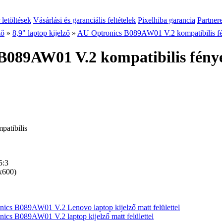
 letöltések
Vásárlási és garanciális feltételek
Pixelhiba garancia
Partner
ző
»
8,9" laptop kijelző
»
AU Optronics B089AW01 V.2 kompatibilis fén
089AW01 V.2 kompatibilis fényes
atibilis
5:3
600)
ics B089AW01 V.2 Lenovo laptop kijelző matt felülettel
ics B089AW01 V.2 laptop kijelző matt felülettel