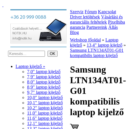
Szerviz
Fórum
Kapcsolat
Driver letöltések
Vásárlási és
garanciális feltételek
Pixelhiba
garancia
Partnereink
Állás
Blog
Webshop főoldal
»
Laptop
kijelző
»
13,4" laptop kijelző
»
Samsung LTN134AT01-G01
kompatibilis laptop kijelző
Laptop kijelző »
Samsung
7,0" laptop kijelző
7,9" laptop kijelző
LTN134AT01-
8,0" laptop kijelző
8,9" laptop kijelző
G01
9,7" laptop kijelző
10,0" laptop kijelző
kompatibilis
10,1" laptop kijelző
10,2" laptop kijelző
laptop kijelző
11,0" laptop kijelző
11,6" laptop kijelző
12,1" laptop kijelző
13,3" laptop kijelző