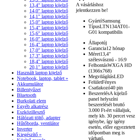
A vásárláshoz
13,4" laptop kijelző
jelentkezzen be!
14,0" laptop kijelző
14,1" laptop kijelző
Gyártó
Samsung
15,0" laptop kijelző
Típus
LTN134AT01-
15,4" laptop kijelző
G01 kompatibilis
15,6" laptop kijelző
16,0" laptop kijelző
Állapot
új
16,4" laptop kijelző
Garancia
12 hónap
17,0" laptop kijelző
Méret
13,4"
17,3" laptop kijelző
szélesvásznú - 16:9
18,4" laptop kijelző
Felbontás
WXGA HD
20,1" laptop kijelző
(1366x768)
Használt laptop kijelző
Megvilágítás
LED
Notebook, laptop, tablet »
Felület
Fényes
Akkumulátor
Csatlakozó
40 pin
Billentyűzet
Beszerelés
A kijelző
Bluetooth
panel helyszíni
Burkolati elem
beszerelését bruttó
Egyéb alkatrész
3.000 Ft-ért vállaljuk,
Eszközillesztő
mely kb. 30 percet vesz
Hálózati töltő, adapter
igénybe, így igény
Hűtőborda, ventilátor
esetén, előre egyeztetett
Inverter
időpontban meg is
Kiegészítő »
várható.