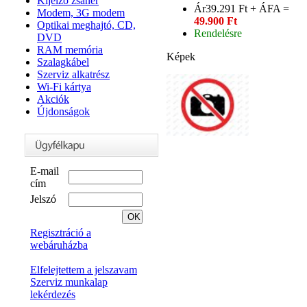
Kijelző zsanér
Ár
39.291 Ft + ÁFA =
Modem, 3G modem
49.900 Ft
Optikai meghajtó, CD,
Rendelésre
DVD
RAM memória
Képek
Szalagkábel
Szerviz alkatrész
Wi-Fi kártya
Akciók
Újdonságok
E-mail
cím
Jelszó
Regisztráció a
webáruházba
Elfelejtettem a jelszavam
Szerviz munkalap
lekérdezés