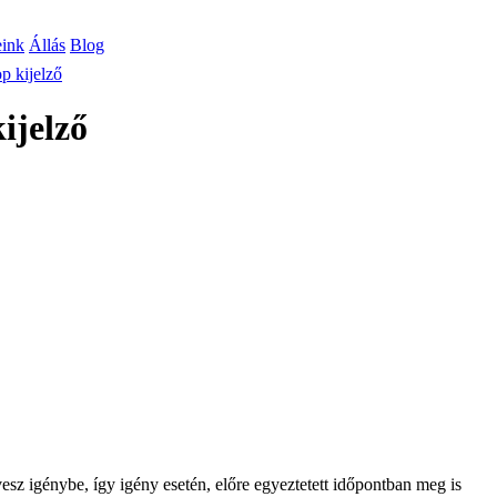
eink
Állás
Blog
 kijelző
ijelző
 vesz igénybe, így igény esetén, előre egyeztetett időpontban meg is