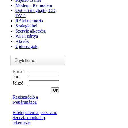
Kijelző zsanér
Modem, 3G modem
Optikai meghajtó, CD,
DVD
RAM memória
Szalagkábel
Szerviz alkatrész
Wi-Fi kártya
Akciók
Újdonságok
E-mail
cím
Jelszó
Regisztráció a
webáruházba
Elfelejtettem a jelszavam
Szerviz munkalap
lekérdezés