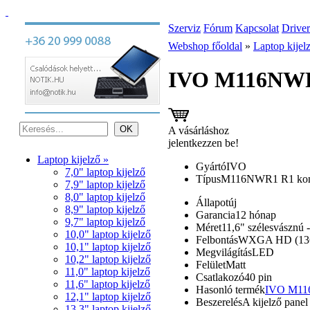
Szerviz
Fórum
Kapcsolat
Driver
Webshop főoldal
»
Laptop kijel
IVO M116NWR1 
A vásárláshoz
jelentkezzen be!
Laptop kijelző »
Gyártó
IVO
7,0" laptop kijelző
Típus
M116NWR1 R1 komp
7,9" laptop kijelző
8,0" laptop kijelző
Állapot
új
8,9" laptop kijelző
Garancia
12 hónap
9,7" laptop kijelző
Méret
11,6" szélesvásznú -
10,0" laptop kijelző
Felbontás
WXGA HD (136
10,1" laptop kijelző
Megvilágítás
LED
10,2" laptop kijelző
Felület
Matt
11,0" laptop kijelző
Csatlakozó
40 pin
11,6" laptop kijelző
Hasonló termék
IVO M116N
12,1" laptop kijelző
Beszerelés
A kijelző panel
13,3" laptop kijelző