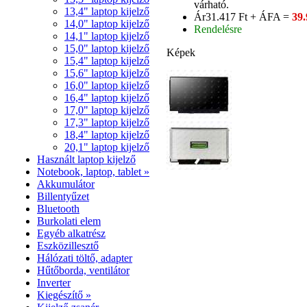
várható.
13,4" laptop kijelző
Ár
31.417 Ft + ÁFA =
39.
14,0" laptop kijelző
Rendelésre
14,1" laptop kijelző
15,0" laptop kijelző
Képek
15,4" laptop kijelző
15,6" laptop kijelző
16,0" laptop kijelző
16,4" laptop kijelző
17,0" laptop kijelző
17,3" laptop kijelző
18,4" laptop kijelző
20,1" laptop kijelző
Használt laptop kijelző
Notebook, laptop, tablet »
Akkumulátor
Billentyűzet
Bluetooth
Burkolati elem
Egyéb alkatrész
Eszközillesztő
Hálózati töltő, adapter
Hűtőborda, ventilátor
Inverter
Kiegészítő »