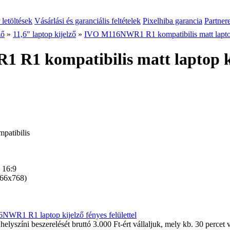
 letöltések
Vásárlási és garanciális feltételek
Pixelhiba garancia
Partner
ző
»
11,6" laptop kijelző
»
IVO M116NWR1 R1 kompatibilis matt laptop
R1 kompatibilis matt laptop k
atibilis
 16:9
6x768)
WR1 R1 laptop kijelző fényes felülettel
 helyszíni beszerelését bruttó 3.000 Ft-ért vállaljuk, mely kb. 30 percet