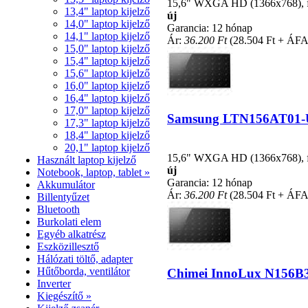
15,6" WXGA HD (1366x768), fén
13,4" laptop kijelző
új
14,0" laptop kijelző
Garancia: 12 hónap
14,1" laptop kijelző
Ár:
36.200 Ft
(28.504 Ft + ÁFA
15,0" laptop kijelző
15,4" laptop kijelző
15,6" laptop kijelző
16,0" laptop kijelző
16,4" laptop kijelző
17,0" laptop kijelző
Samsung LTN156AT01-U01
17,3" laptop kijelző
18,4" laptop kijelző
20,1" laptop kijelző
15,6" WXGA HD (1366x768), fén
Használt laptop kijelző
új
Notebook, laptop, tablet »
Garancia: 12 hónap
Akkumulátor
Ár:
36.200 Ft
(28.504 Ft + ÁFA
Billentyűzet
Bluetooth
Burkolati elem
Egyéb alkatrész
Eszközillesztő
Hálózati töltő, adapter
Hűtőborda, ventilátor
Chimei InnoLux N156B3-L
Inverter
Kiegészítő »