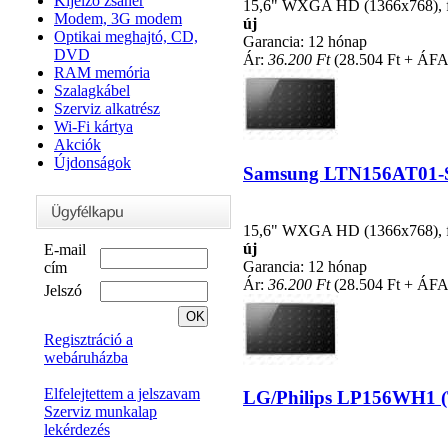
Kijelző zsanér
15,6" WXGA HD (1366x768), fén
Modem, 3G modem
új
Optikai meghajtó, CD,
Garancia: 12 hónap
DVD
Ár:
36.200 Ft
(28.504 Ft + ÁFA
RAM memória
Szalagkábel
Szerviz alkatrész
Wi-Fi kártya
Akciók
Újdonságok
Samsung LTN156AT01-S01
15,6" WXGA HD (1366x768), fén
új
E-mail
Garancia: 12 hónap
cím
Ár:
36.200 Ft
(28.504 Ft + ÁFA
Jelszó
Regisztráció a
webáruházba
Elfelejtettem a jelszavam
LG/Philips LP156WH1 (TL
Szerviz munkalap
lekérdezés