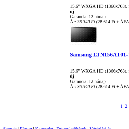
15,6" WXGA HD (1366x768), fén
új
Garancia: 12 hónap
Ár:
36.340 Ft
(28.614 Ft + ÁFA
Samsung LTN156AT01-T01
15,6" WXGA HD (1366x768), fén
új
Garancia: 12 hónap
Ár:
36.340 Ft
(28.614 Ft + ÁFA
1
2
Szerviz
|
Fórum
|
Kapcsolat
|
Driver letöltések
|
Vásárlási és