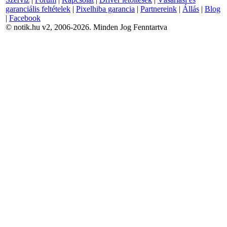
garanciális feltételek
|
Pixelhiba garancia
|
Partnereink
|
Állás
|
Blog
|
Facebook
© notik.hu v2, 2006-2026. Minden Jog Fenntartva