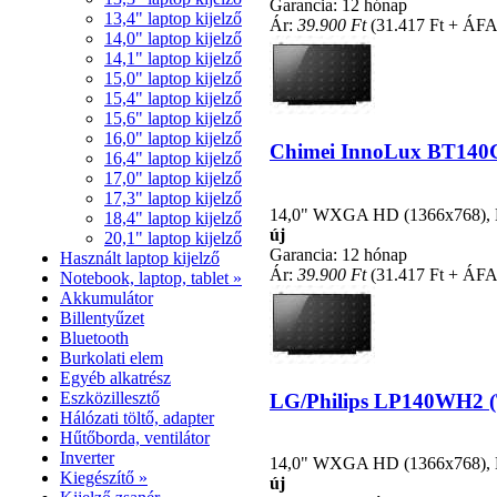
Garancia: 12 hónap
13,4" laptop kijelző
Ár:
39.900 Ft
(31.417 Ft + ÁFA
14,0" laptop kijelző
14,1" laptop kijelző
15,0" laptop kijelző
15,4" laptop kijelző
15,6" laptop kijelző
16,0" laptop kijelző
Chimei InnoLux BT140GW
16,4" laptop kijelző
17,0" laptop kijelző
17,3" laptop kijelző
14,0" WXGA HD (1366x768), LE
18,4" laptop kijelző
új
20,1" laptop kijelző
Garancia: 12 hónap
Használt laptop kijelző
Ár:
39.900 Ft
(31.417 Ft + ÁFA
Notebook, laptop, tablet »
Akkumulátor
Billentyűzet
Bluetooth
Burkolati elem
Egyéb alkatrész
Eszközillesztő
LG/Philips LP140WH2 (TL
Hálózati töltő, adapter
Hűtőborda, ventilátor
Inverter
14,0" WXGA HD (1366x768), LE
Kiegészítő »
új