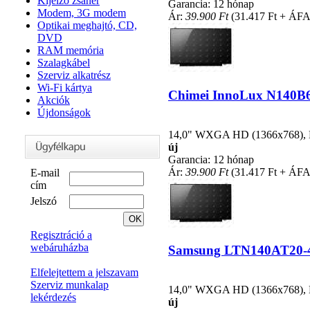
Kijelző zsanér
Garancia: 12 hónap
Modem, 3G modem
Ár:
39.900 Ft
(31.417 Ft + ÁFA
Optikai meghajtó, CD,
DVD
RAM memória
Szalagkábel
Szerviz alkatrész
Wi-Fi kártya
Chimei InnoLux N140B6-L
Akciók
Újdonságok
14,0" WXGA HD (1366x768), LE
új
Garancia: 12 hónap
Ár:
39.900 Ft
(31.417 Ft + ÁFA
E-mail
cím
Jelszó
Regisztráció a
webáruházba
Samsung LTN140AT20-401
Elfelejtettem a jelszavam
Szerviz munkalap
14,0" WXGA HD (1366x768), LE
lekérdezés
új