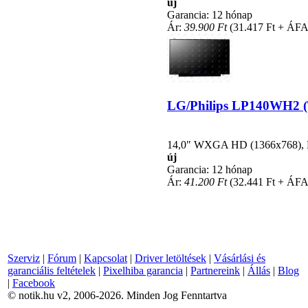
új
Garancia: 12 hónap
Ár:
39.900 Ft
(31.417 Ft + ÁFA
LG/Philips LP140WH2 (TL
14,0" WXGA HD (1366x768), LE
új
Garancia: 12 hónap
Ár:
41.200 Ft
(32.441 Ft + ÁFA
Szerviz
|
Fórum
|
Kapcsolat
|
Driver letöltések
|
Vásárlási és
garanciális feltételek
|
Pixelhiba garancia
|
Partnereink
|
Állás
|
Blog
|
Facebook
© notik.hu v2, 2006-2026. Minden Jog Fenntartva