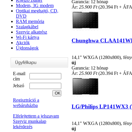
Kijelző zsanér
Garancia: 12 hónap
Modem, 3G modem
Ár:
25.900 Ft
(20.394 Ft + ÁFA
Optikai meghajtó, CD,
DVD
RAM memória
Szalagkábel
Szerviz alkatrész
Wi-Fi kártya
Chunghwa CLAA141WB02S
Akciók
Újdonságok
14,1" WXGA (1280x800), fénycsö
új
Garancia: 12 hónap
Ár:
25.900 Ft
(20.394 Ft + ÁFA
E-mail
cím
Jelszó
Regisztráció a
webáruházba
LG/Philips LP141WX3 (TL
Elfelejtettem a jelszavam
Szerviz munkalap
14,1" WXGA (1280x800), fénycsö
lekérdezés
új