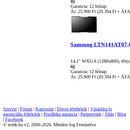
új
Garancia: 12 hónap
Ár:
25.900 Ft
(20.394 Ft + ÁFA
Samsung LTN141AT07-G01
14,1" WXGA (1280x800), fénycsö
új
Garancia: 12 hónap
Ár:
25.900 Ft
(20.394 Ft + ÁFA
Szerviz
|
Fórum
|
Kapcsolat
|
Driver letöltések
|
Vásárlási és
garanciális feltételek
|
Pixelhiba garancia
|
Partnereink
|
Állás
|
Blog
|
Facebook
© notik.hu v2, 2006-2026. Minden Jog Fenntartva