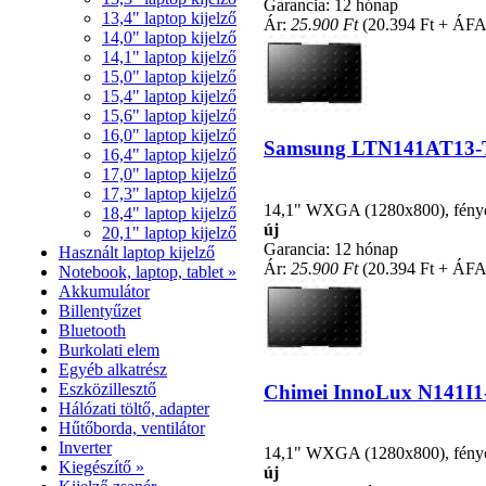
Garancia: 12 hónap
13,4" laptop kijelző
Ár:
25.900 Ft
(20.394 Ft + ÁFA
14,0" laptop kijelző
14,1" laptop kijelző
15,0" laptop kijelző
15,4" laptop kijelző
15,6" laptop kijelző
16,0" laptop kijelző
Samsung LTN141AT13-T01
16,4" laptop kijelző
17,0" laptop kijelző
17,3" laptop kijelző
14,1" WXGA (1280x800), fénycsö
18,4" laptop kijelző
új
20,1" laptop kijelző
Garancia: 12 hónap
Használt laptop kijelző
Ár:
25.900 Ft
(20.394 Ft + ÁFA
Notebook, laptop, tablet »
Akkumulátor
Billentyűzet
Bluetooth
Burkolati elem
Egyéb alkatrész
Eszközillesztő
Chimei InnoLux N141I1-L
Hálózati töltő, adapter
Hűtőborda, ventilátor
Inverter
14,1" WXGA (1280x800), fénycsö
Kiegészítő »
új