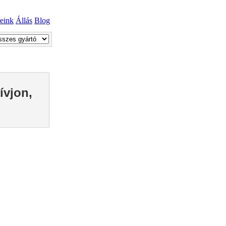
reink
Állás
Blog
ívjon,