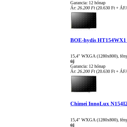
Garancia: 12 hónap
Ár:
26.200 Ft
(20.630 Ft + ÁF
BOE-hydis HT154WX1 kom
15,4" WXGA (1280x800), fénycs
új
Garancia: 12 hónap
Ár:
26.200 Ft
(20.630 Ft + ÁF
Chimei InnoLux N154I2-
15,4" WXGA (1280x800), fénycs
új