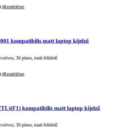
A)
Rendelésre
 kompatibilis matt laptop kijelző
öves, 30 pines, matt felületű
A)
Rendelésre
L)(F1) kompatibilis matt laptop kijelző
öves, 30 pines, matt felületű