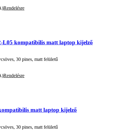
A)
Rendelésre
L05 kompatibilis matt laptop kijelző
öves, 30 pines, matt felületű
A)
Rendelésre
patibilis matt laptop kijelző
öves, 30 pines, matt felületű