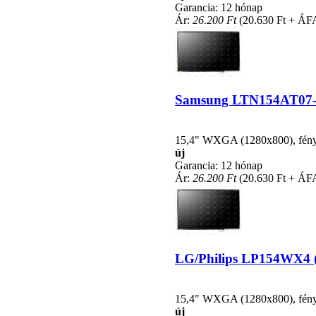
Garancia: 12 hónap
Ár:
26.200 Ft
(20.630 Ft + ÁF
Samsung LTN154AT07-601
15,4" WXGA (1280x800), fénycs
új
Garancia: 12 hónap
Ár:
26.200 Ft
(20.630 Ft + ÁF
LG/Philips LP154WX4 (T
15,4" WXGA (1280x800), fénycs
új