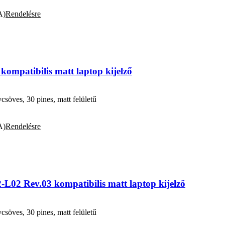
A)
Rendelésre
patibilis matt laptop kijelző
öves, 30 pines, matt felületű
A)
Rendelésre
L02 Rev.03 kompatibilis matt laptop kijelző
öves, 30 pines, matt felületű