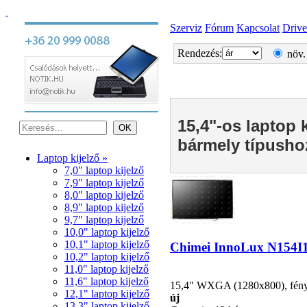
Szerviz
Fórum
Kapcsolat
Drive
Rendezés:
növ.
15,4"-os laptop 
bármely típusho
Laptop kijelző »
7,0" laptop kijelző
7,9" laptop kijelző
8,0" laptop kijelző
8,9" laptop kijelző
9,7" laptop kijelző
10,0" laptop kijelző
10,1" laptop kijelző
Chimei InnoLux N154I1-
10,2" laptop kijelző
11,0" laptop kijelző
11,6" laptop kijelző
15,4" WXGA (1280x800), fénycs
12,1" laptop kijelző
új
13,3" laptop kijelző