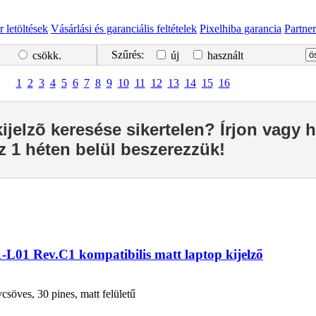
r letöltések
Vásárlási és garanciális feltételek
Pixelhiba garancia
Partne
Szűrés:
csökk.
új
használt
1
2
3
4
5
6
7
8
9
10
11
12
13
14
15
16
kijelzõ keresése sikertelen? Írjon vagy h
z 1 héten belül beszerezzük!
L01 Rev.C1 kompatibilis matt laptop kijelző
öves, 30 pines, matt felületű