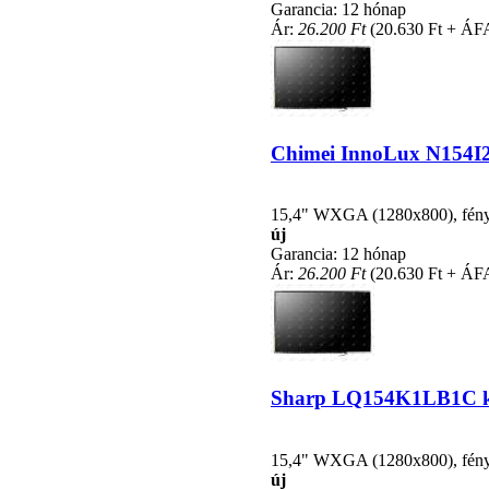
Garancia: 12 hónap
Ár:
26.200 Ft
(20.630 Ft + ÁF
Chimei InnoLux N154I2-
15,4" WXGA (1280x800), fénycs
új
Garancia: 12 hónap
Ár:
26.200 Ft
(20.630 Ft + ÁF
Sharp LQ154K1LB1C kom
15,4" WXGA (1280x800), fénycs
új