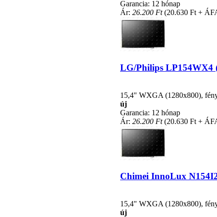
Garancia: 12 hónap
Ár:
26.200 Ft
(20.630 Ft + ÁF
LG/Philips LP154WX4 (T
15,4" WXGA (1280x800), fénycs
új
Garancia: 12 hónap
Ár:
26.200 Ft
(20.630 Ft + ÁF
Chimei InnoLux N154I2-
15,4" WXGA (1280x800), fénycs
új