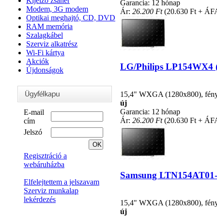
Kijelző zsanér
Garancia: 12 hónap
Modem, 3G modem
Ár:
26.200 Ft
(20.630 Ft + ÁF
Optikai meghajtó, CD, DVD
RAM memória
Szalagkábel
Szerviz alkatrész
Wi-Fi kártya
Akciók
LG/Philips LP154WX4 (T
Újdonságok
15,4" WXGA (1280x800), fénycs
új
Garancia: 12 hónap
E-mail
Ár:
26.200 Ft
(20.630 Ft + ÁF
cím
Jelszó
Regisztráció a
webáruházba
Samsung LTN154AT01-001
Elfelejtettem a jelszavam
Szerviz munkalap
lekérdezés
15,4" WXGA (1280x800), fénycs
új