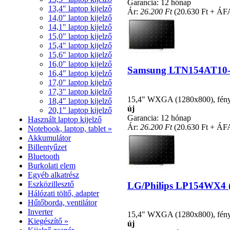
Garancia: 12 hónap
13,4" laptop kijelző
Ár:
26.200 Ft
(20.630 Ft + ÁF
14,0" laptop kijelző
14,1" laptop kijelző
15,0" laptop kijelző
15,4" laptop kijelző
15,6" laptop kijelző
16,0" laptop kijelző
Samsung LTN154AT10-001
16,4" laptop kijelző
17,0" laptop kijelző
17,3" laptop kijelző
15,4" WXGA (1280x800), fénycs
18,4" laptop kijelző
új
20,1" laptop kijelző
Garancia: 12 hónap
Használt laptop kijelző
Ár:
26.200 Ft
(20.630 Ft + ÁF
Notebook, laptop, tablet »
Akkumulátor
Billentyűzet
Bluetooth
Burkolati elem
Egyéb alkatrész
Eszközillesztő
LG/Philips LP154WX4 (T
Hálózati töltő, adapter
Hűtőborda, ventilátor
Inverter
15,4" WXGA (1280x800), fénycs
Kiegészítő »
új