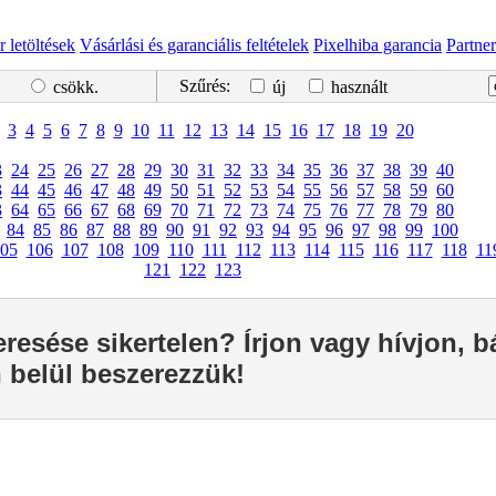
r letöltések
Vásárlási és garanciális feltételek
Pixelhiba garancia
Partne
Szűrés:
csökk.
új
használt
3
4
5
6
7
8
9
10
11
12
13
14
15
16
17
18
19
20
3
24
25
26
27
28
29
30
31
32
33
34
35
36
37
38
39
40
3
44
45
46
47
48
49
50
51
52
53
54
55
56
57
58
59
60
3
64
65
66
67
68
69
70
71
72
73
74
75
76
77
78
79
80
84
85
86
87
88
89
90
91
92
93
94
95
96
97
98
99
100
05
106
107
108
109
110
111
112
113
114
115
116
117
118
11
121
122
123
eresése sikertelen? Írjon vagy hívjon, 
 belül beszerezzük!