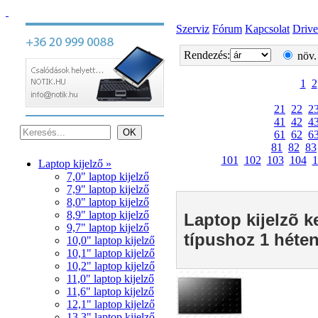
Szerviz
Fórum
Kapcsolat
Drive
Rendezés:
növ.
1
2
21
22
2
41
42
4
61
62
6
81
82
83
101
102
103
104
1
Laptop kijelző »
7,0" laptop kijelző
7,9" laptop kijelző
8,0" laptop kijelző
8,9" laptop kijelző
Laptop kijelzõ k
9,7" laptop kijelző
típushoz 1 héten
10,0" laptop kijelző
10,1" laptop kijelző
10,2" laptop kijelző
11,0" laptop kijelző
11,6" laptop kijelző
12,1" laptop kijelző
13,3" laptop kijelző