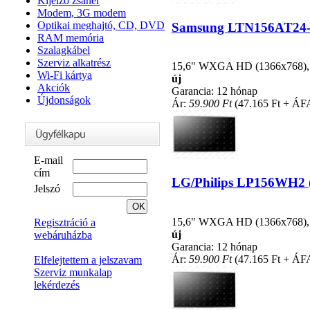
Kijelző zsanér
Modem, 3G modem
Optikai meghajtó, CD, DVD
Samsung LTN156AT24-C0
RAM memória
Szalagkábel
Szerviz alkatrész
15,6" WXGA HD (1366x768), LE
Wi-Fi kártya
új
Akciók
Garancia: 12 hónap
Újdonságok
Ár:
59.900 Ft
(47.165 Ft + ÁF
E-mail
cím
LG/Philips LP156WH2 (T
Jelszó
15,6" WXGA HD (1366x768), LE
Regisztráció a
új
webáruházba
Garancia: 12 hónap
Ár:
59.900 Ft
(47.165 Ft + ÁF
Elfelejtettem a jelszavam
Szerviz munkalap
lekérdezés