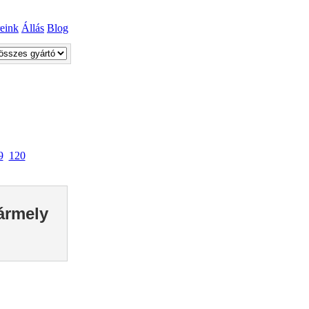
reink
Állás
Blog
9
120
bármely