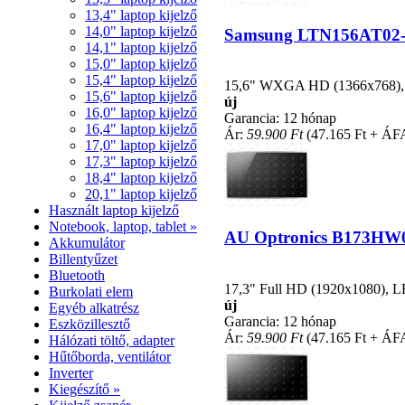
13,4" laptop kijelző
14,0" laptop kijelző
Samsung LTN156AT02-C1
14,1" laptop kijelző
15,0" laptop kijelző
15,4" laptop kijelző
15,6" WXGA HD (1366x768), LE
15,6" laptop kijelző
új
16,0" laptop kijelző
Garancia: 12 hónap
16,4" laptop kijelző
Ár:
59.900 Ft
(47.165 Ft + ÁF
17,0" laptop kijelző
17,3" laptop kijelző
18,4" laptop kijelző
20,1" laptop kijelző
Használt laptop kijelző
Notebook, laptop, tablet »
AU Optronics B173HW01 
Akkumulátor
Billentyűzet
Bluetooth
17,3" Full HD (1920x1080), LED
Burkolati elem
új
Egyéb alkatrész
Garancia: 12 hónap
Eszközillesztő
Ár:
59.900 Ft
(47.165 Ft + ÁF
Hálózati töltő, adapter
Hűtőborda, ventilátor
Inverter
Kiegészítő »