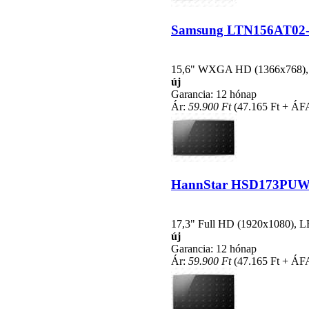
Samsung LTN156AT02-T01
15,6" WXGA HD (1366x768), LE
új
Garancia: 12 hónap
Ár:
59.900 Ft
(47.165 Ft + ÁF
HannStar HSD173PUW1-A
17,3" Full HD (1920x1080), LED
új
Garancia: 12 hónap
Ár:
59.900 Ft
(47.165 Ft + ÁF