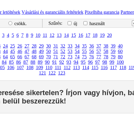
r letöltések
Vásárlási és garanciális feltételek
Pixelhiba garancia
Partne
Szűrés:
csökk.
új
használt
3
4
5
6
7
8
9
10
11
12
13
14
15
16
17
18
19
20
3
24
25
26
27
28
29
30
31
32
33
34
35
36
37
38
39
40
3
44
45
46
47
48
49
50
51
52
53
54
55
56
57
58
59
60
3
64
65
66
67
68
69
70
71
72
73
74
75
76
77
78
79
80
84
85
86
87
88
89
90
91
92
93
94
95
96
97
98
99
100
05
106
107
108
109
110
111
112
113
114
115
116
117
118
11
121
122
123
eresése sikertelen? Írjon vagy hívjon, 
 belül beszerezzük!