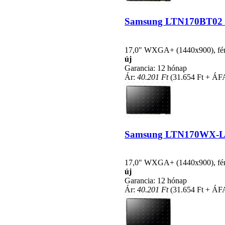
Samsung LTN170BT02 kom
17,0" WXGA+ (1440x900), fényc
új
Garancia: 12 hónap
Ár:
40.201 Ft
(31.654 Ft + ÁF
Samsung LTN170WX-L01 
17,0" WXGA+ (1440x900), fényc
új
Garancia: 12 hónap
Ár:
40.201 Ft
(31.654 Ft + ÁF