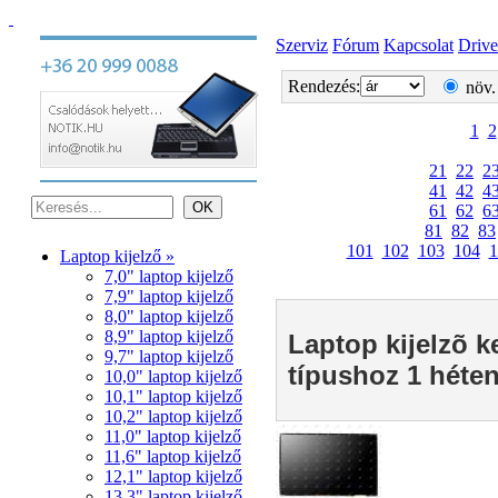
Szerviz
Fórum
Kapcsolat
Drive
Rendezés:
növ.
1
2
21
22
2
41
42
4
61
62
6
81
82
83
101
102
103
104
1
Laptop kijelző »
7,0" laptop kijelző
7,9" laptop kijelző
8,0" laptop kijelző
8,9" laptop kijelző
Laptop kijelzõ k
9,7" laptop kijelző
típushoz 1 héten
10,0" laptop kijelző
10,1" laptop kijelző
10,2" laptop kijelző
11,0" laptop kijelző
11,6" laptop kijelző
12,1" laptop kijelző
13,3" laptop kijelző