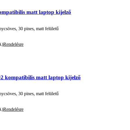
tibilis matt laptop kijelző
söves, 30 pines, matt felületű
A)
Rendelésre
ompatibilis matt laptop kijelző
söves, 30 pines, matt felületű
A)
Rendelésre