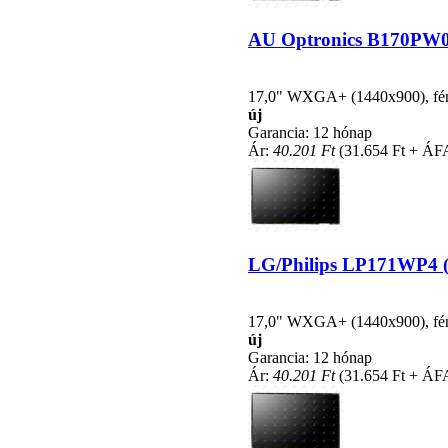
AU Optronics B170PW01 
17,0" WXGA+ (1440x900), fényc
új
Garancia: 12 hónap
Ár:
40.201 Ft
(31.654 Ft + ÁF
LG/Philips LP171WP4 (T
17,0" WXGA+ (1440x900), fényc
új
Garancia: 12 hónap
Ár:
40.201 Ft
(31.654 Ft + ÁF