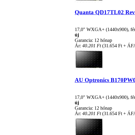
Quanta QD17TL02 Rev.06
17,0" WXGA+ (1440x900), fényc
új
Garancia: 12 hónap
Ár:
40.201 Ft
(31.654 Ft + ÁF
AU Optronics B170PW03 
17,0" WXGA+ (1440x900), fényc
új
Garancia: 12 hónap
Ár:
40.201 Ft
(31.654 Ft + ÁF