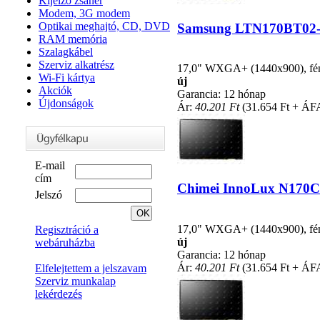
Kijelző zsanér
Modem, 3G modem
Optikai meghajtó, CD, DVD
Samsung LTN170BT02-002
RAM memória
Szalagkábel
Szerviz alkatrész
17,0" WXGA+ (1440x900), fényc
Wi-Fi kártya
új
Akciók
Garancia: 12 hónap
Újdonságok
Ár:
40.201 Ft
(31.654 Ft + ÁF
E-mail
cím
Chimei InnoLux N170C2-
Jelszó
17,0" WXGA+ (1440x900), fényc
Regisztráció a
új
webáruházba
Garancia: 12 hónap
Ár:
40.201 Ft
(31.654 Ft + ÁF
Elfelejtettem a jelszavam
Szerviz munkalap
lekérdezés