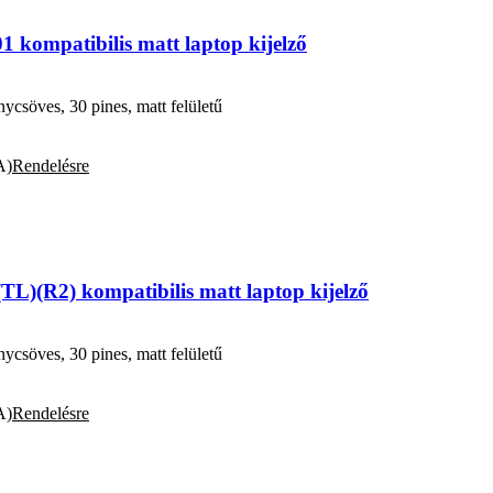
kompatibilis matt laptop kijelző
söves, 30 pines, matt felületű
A)
Rendelésre
L)(R2) kompatibilis matt laptop kijelző
söves, 30 pines, matt felületű
A)
Rendelésre