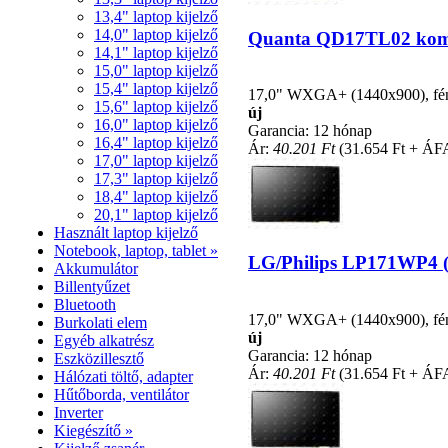
13,4" laptop kijelző
14,0" laptop kijelző
Quanta QD17TL02 kompat
14,1" laptop kijelző
15,0" laptop kijelző
15,4" laptop kijelző
17,0" WXGA+ (1440x900), fényc
15,6" laptop kijelző
új
16,0" laptop kijelző
Garancia: 12 hónap
16,4" laptop kijelző
Ár:
40.201 Ft
(31.654 Ft + ÁF
17,0" laptop kijelző
17,3" laptop kijelző
18,4" laptop kijelző
20,1" laptop kijelző
Használt laptop kijelző
Notebook, laptop, tablet »
LG/Philips LP171WP4 (T
Akkumulátor
Billentyűzet
Bluetooth
17,0" WXGA+ (1440x900), fényc
Burkolati elem
új
Egyéb alkatrész
Garancia: 12 hónap
Eszközillesztő
Ár:
40.201 Ft
(31.654 Ft + ÁF
Hálózati töltő, adapter
Hűtőborda, ventilátor
Inverter
Kiegészítő »