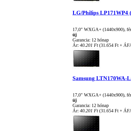
LG/Philips LP171WP4 (T
17,0" WXGA+ (1440x900), fényc
új
Garancia: 12 hónap
Ár:
40.201 Ft
(31.654 Ft + ÁF
Samsung LTN170WA-L01 
17,0" WXGA+ (1440x900), fényc
új
Garancia: 12 hónap
Ár:
40.201 Ft
(31.654 Ft + ÁF