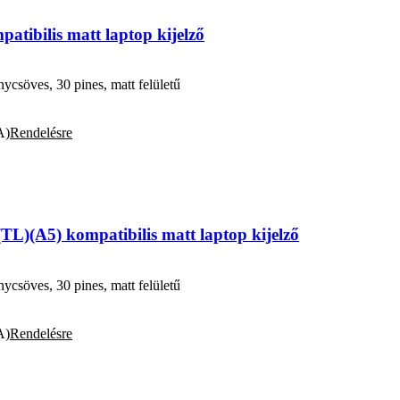
ibilis matt laptop kijelző
söves, 30 pines, matt felületű
A)
Rendelésre
L)(A5) kompatibilis matt laptop kijelző
söves, 30 pines, matt felületű
A)
Rendelésre