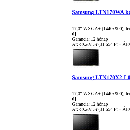
Samsung LTN170WA kompa
17,0" WXGA+ (1440x900), fényc
új
Garancia: 12 hónap
Ár:
40.201 Ft
(31.654 Ft + ÁF
Samsung LTN170X2-L02 k
17,0" WXGA+ (1440x900), fényc
új
Garancia: 12 hónap
Ár:
40.201 Ft
(31.654 Ft + ÁF