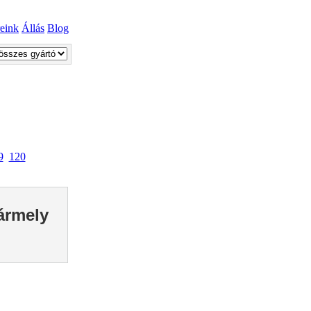
reink
Állás
Blog
9
120
bármely